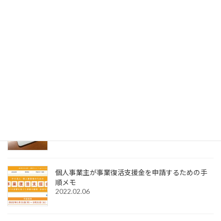
Acrobat DCの環境設定の選択メニューに
SignedPDFの表示が出てこない場合の対処法
2023.01.04
SignedPDFで「環境設定内容が正常に保存できませ
んでした Code=0x1000012」と表示された際の解
決法
2022.12.31
Windows11でMagic Trackpadを使うためMagic
Trackpad Utilitiesのライセンス購入メモ
2022.12.18
個人事業主が事業復活支援金を申請するための手
順メモ
2022.02.06