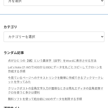
別
ア
ー
カ
イ
ブ
カテゴリ
カ
テ
ゴ
リ
ランダム記事
点がひとつの【樋】という異体字（旧字）をWordに表示させる方法
Let's Note CF-W5でHDDからSSDにデータを丸ごとコピーしてクローンを
作成する手順
今見ているページへのテキストリンクを簡単に作成できるブックマークレ
ットを作ってみた
クリックポストの全角文字入力が面倒なときは秀丸エディタの全角変換マ
クロを使うと多少は便利
無料ソフトを使って処分前にSSDのデータを削除する手順