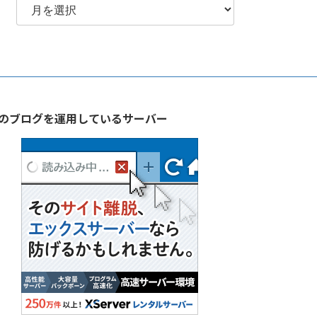
別
ア
ー
カ
イ
ブ
のブログを運用しているサーバー