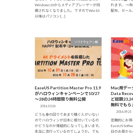
Windows10からメディアプレーヤーが同
れます。 →年
梱されなくなりました。 ですのでWin10
配布、セール、ギ
以降はパソコン […]
ソフトウェア一般
EaseUS Partition Master Pro 11.9
Mac用デー
がハロウィンキャンペーンで10/27
Data Reco
～28の24時間限り無料公開
ど総額23,2
無料でもらえ
2016.10.26
2016.09.21
どうも身の回りであまり騒ぐ人がいない
のでハロウィンが日本に根付いているの
定期的にお得
かどうなのか懐疑的になってしまいます。
EaseUS So
本当に流行っているのでしょうか。 でも
日のお昼から