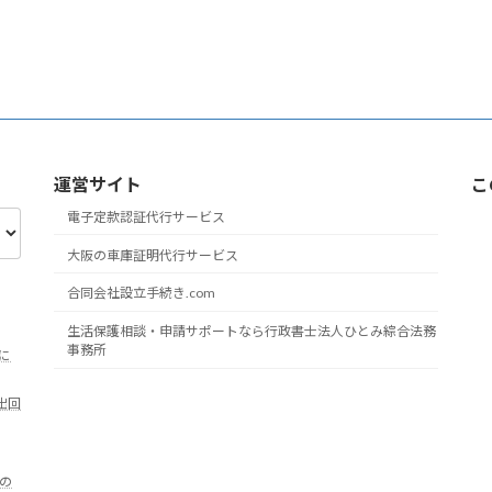
運営サイト
こ
電子定款認証代行サービス
大阪の車庫証明代行サービス
合同会社設立手続き.com
生活保護相談・申請サポートなら行政書士法人ひとみ綜合法務
事務所
7に
出回
の