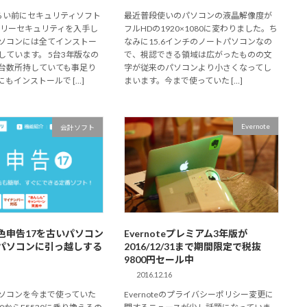
らい前にセキュリティソフト
最近普段使いのパソコンの液晶解像度が
ァミリーセキュリティを入手し
フルHDの1920×1080に変わりました。ち
ソコンには全てインストー
なみに15.6インチのノートパソコンなの
しています。 5台3年版なの
で、視認できる領域は広がったものの文
台数所持していても事足り
字が従来のパソコンより小さくなってし
もインストールで […]
まいます。今まで使っていた […]
Evernote
会計ソフト
色申告17を古いパソコン
Evernoteプレミアム3年版が
パソコンに引っ越しする
2016/12/31まで期間限定で税抜
9800円セール中
2016.12.16
ソコンを今まで使っていた
Evernoteのプライバシーポリシー変更に