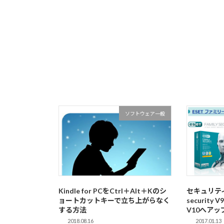
ソフトウェア一般
Kindle for PCをCtrl＋Alt＋Kのシ
セキュリティソ
ョートカットキーで立ち上がらなく
security V
する方法
V10へア
2018.08.16
2017.01.13