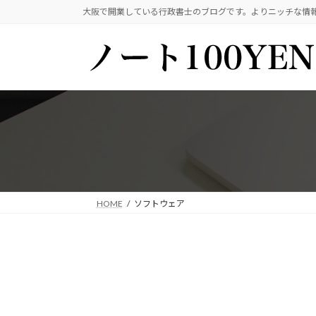
コ
ナ
大阪で開業している行政書士のブログです。よりニッチな情
ン
ビ
テ
ゲ
ン
ー
ツ
シ
へ
ョ
ス
ン
キ
に
ッ
移
プ
動
HOME
ソフトウェア