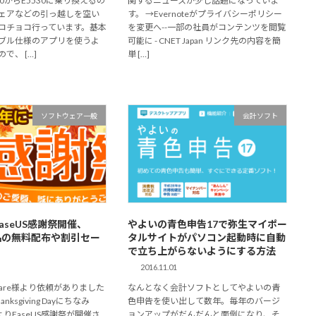
E5520からE5530に乗り換えるの
関するニュースが少し話題になっていま
ェアなどの引っ越しを空い
す。 →Evernoteがプライバシーポリシー
コチョコ行っています。基本
を変更へ--一部の社員がコンテンツを閲覧
ブル仕様のアプリを使うよ
可能に - CNET Japan リンク先の内容を簡
で、 […]
単 […]
ソフトウェア一般
会計ソフト
EaseUS感謝祭開催、
やよいの青色申告17で弥生マイポー
製品の無料配布や割引セー
タルサイトがパソコン起動時に自動
で立ち上がらないようにする方法
2016.11.01
oftware様より依頼がありました
なんとなく会計ソフトとしてやよいの青
nksgiving Dayにちなみ
色申告を使い出して数年。毎年のバージ
午よりEaseUS感謝祭が開催さ
ョンアップがだんだんと面倒になり、そ