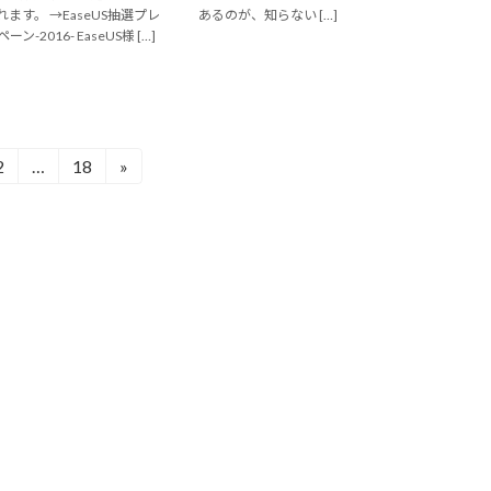
ます。 →EaseUS抽選プレ
あるのが、知らない […]
-2016- EaseUS様 […]
2
…
18
»
固
固
定
定
ペ
ペ
ー
ー
ジ
ジ