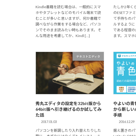
Kindle書籍を読む場合は、一般的にスマ
たしか2年く
ホやタブレットなどのモバイル端末で読
のESETフ
むことが多いと思いますが、何か書籍で
て手持ちのパ
調べながら作業をする場合など、パソコ
ルするように
ンでそのまま読みたい時もあります。 そ
である程度の
んな用途を考慮してか、Kindl […]
ます。スマホに
テキストエディタ
秀丸エディタの設定を32bit版から
やよいの青
64bit版へ引き継げるのか試してみ
から新しい
た話
手順
2017.01.03
2016.12.29
パソコンを新調したり入れ替えたりした
据え置きのパ