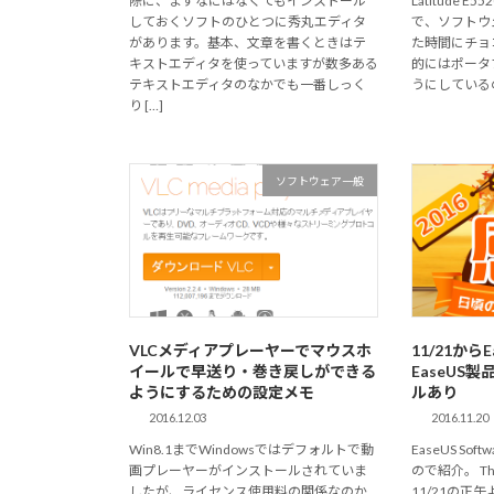
際に、まずなにはなくてもインストール
Latitude 
しておくソフトのひとつに秀丸エディタ
で、ソフトウ
があります。基本、文章を書くときはテ
た時間にチョ
キストエディタを使っていますが数多ある
的にはポータ
テキストエディタのなかでも一番しっく
うにしているの
り […]
ソフトウェア一般
VLCメディアプレーヤーでマウスホ
11/21から
イールで早送り・巻き戻しができる
EaseUS
ようにするための設定メモ
ルあり
2016.12.03
2016.11.20
Win8.1までWindowsではデフォルトで動
EaseUS S
画プレーヤーがインストールされていま
ので紹介。 Tha
したが、ライセンス使用料の関係なのか
11/21の正