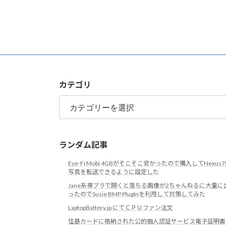
カテゴリ
カ
テ
ゴ
リ
ランダム記事
Eye-Fi Mobi 4GBがそこそこ安かったので購入してNexus
写真を転送できるように設定した
Jane系専ブラで開くと落ちる画像が2ちゃんねるに大量に
ったのでSusie BMP PlugInを利用して対策してみた
LaptopBattery.jp にてＣＰＵファン注文
住基カードに格納された公的個人認証サービス電子証明書