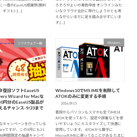
に一度のEaseUS感謝祭(無料
ろそろやよいの青色申告 オンラインみた
フト)- […]
いなクラウド会計に移行しようかとも考
えながらいまだに足を踏み出せずにいま
す […]
Windows
ソフトウェア一般
タ復旧ソフトEaseUS
Windows10でMS IMEを削除して
very Wizard for Macな
ATOKのみに変更する手順
40円分のEaseUS製品が
2016.09.15
るチャンス-9/23まで
普段からパソコンもスマホも全てIMEは
ATOKを使っており、設定や辞書などを使
なキャンペーンを行っている
いやすいようにカスタマイズして快適に
ftwareですが、この9月にも21
使用しています。 ATOKから勝手に
48時間限定の抽選キャンペ
Microsft IMEに戻ってることがある たまに