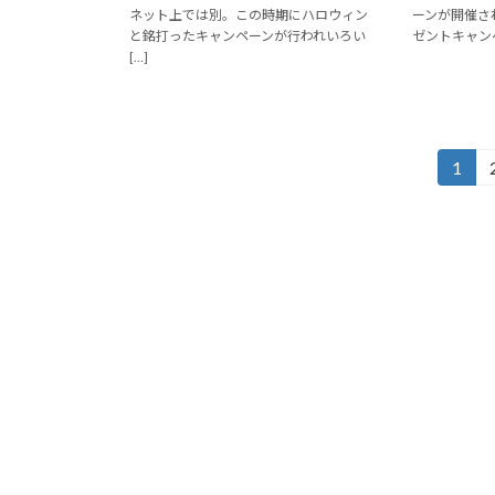
ネット上では別。この時期にハロウィン
ーンが開催され
と銘打ったキャンペーンが行われいろい
ゼントキャンペーン
[…]
投
1
固
定
稿
ペ
の
ー
ジ
ペ
ー
ジ
送
り