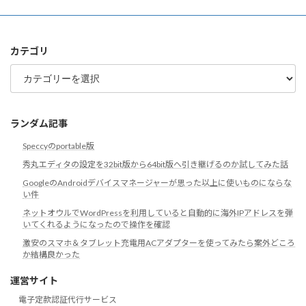
ー
カ
イ
ブ
カテゴリ
カ
テ
ゴ
リ
ランダム記事
Speccyのportable版
秀丸エディタの設定を32bit版から64bit版へ引き継げるのか試してみた話
GoogleのAndroidデバイスマネージャーが思った以上に使いものにならな
い件
ネットオウルでWordPressを利用していると自動的に海外IPアドレスを弾
いてくれるようになったので操作を確認
激安のスマホ＆タブレット充電用ACアダプターを使ってみたら案外どころ
か結構良かった
運営サイト
電子定款認証代行サービス