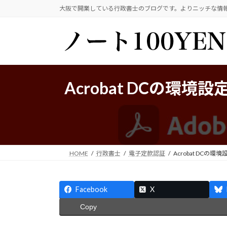
コ
ナ
大阪で開業している行政書士のブログです。よりニッチな情
ン
ビ
テ
ゲ
ン
ー
ツ
シ
へ
ョ
ス
ン
Acrobat DCの環
キ
に
ッ
移
プ
動
HOME
行政書士
電子定款認証
Acrobat DC
Facebook
X
Copy