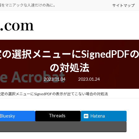
報をマニアックな人達だけの為に。
サイトマップ
境設定の選択メニューにSignedP
の対処法
最
2023.01.04
2023.01.24
終
更
新
の環境設定の選択メニューにSignedPDFの表示が出てこない場合の対処法
日
時
:
Threads
Bluesky
Hatena