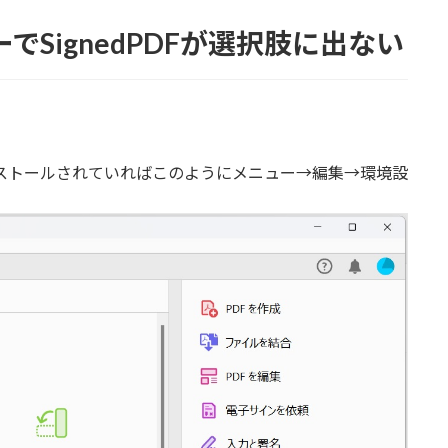
ューでSignedPDFが選択肢に出ない
dPDFがインストールされていればこのようにメニュー→編集→環境設