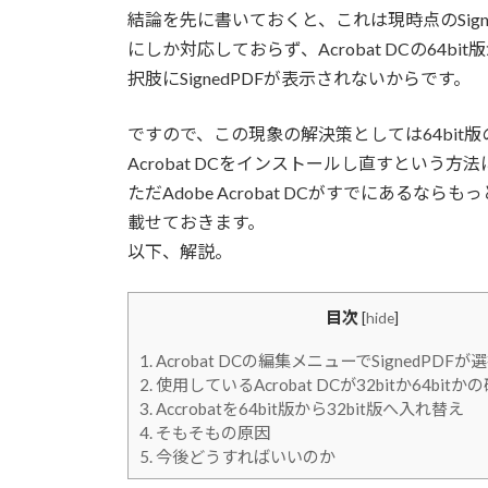
結論を先に書いておくと、これは現時点のSignedPD
にしか対応しておらず、Acrobat DCの64
択肢にSignedPDFが表示されないからです。
ですので、この現象の解決策としては64bit版のA
Acrobat DCをインストールし直すという方
ただAdobe Acrobat DCがすでにある
載せておきます。
以下、解説。
目次
[
hide
]
1.
Acrobat DCの編集メニューでSignedPDF
2.
使用しているAcrobat DCが32bitか64bitか
3.
Accrobatを64bit版から32bit版へ入れ替え
4.
そもそもの原因
5.
今後どうすればいいのか