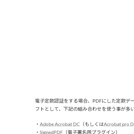
電子定款認証をする場合、PDFにした定款デ
フトとして、下記の組み合わせを使う事が多
・
Adobe Acrobat DC
（もしくは
Acrobat pro 
・
SignedPDF
（電子署名用プラグイン）