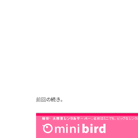
前回
の続き。