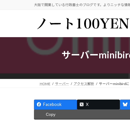
コ
ナ
大阪で開業している行政書士のブログです。よりニッチな情
ン
ビ
テ
ゲ
ン
ー
ツ
シ
へ
ョ
ス
ン
サーバーmini
キ
に
ッ
移
プ
動
HOME
サーバー
アクセス解析
サーバーminibi
Facebook
X
Copy