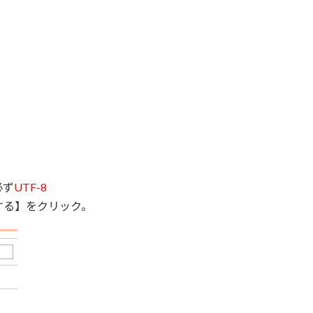
必ず
UTF-8
する】をクリック。