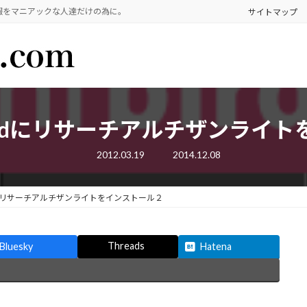
報をマニアックな人達だけの為に。
サイトマップ
birdにリサーチアルチザンライ
最
2012.03.19
2014.12.08
終
更
新
日
rdにリサーチアルチザンライトをインストール２
時
:
Threads
Bluesky
Hatena