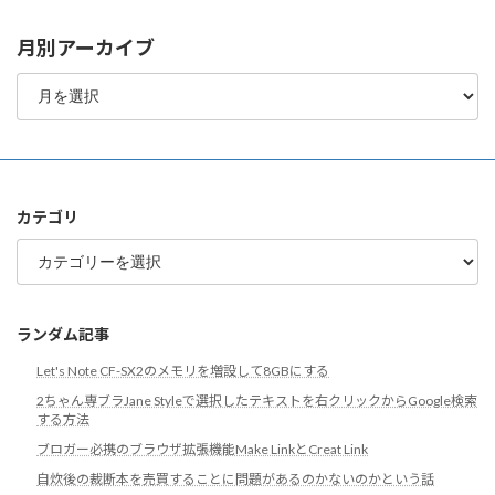
月別アーカイブ
月
別
ア
ー
カ
イ
ブ
カテゴリ
カ
テ
ゴ
リ
ランダム記事
Let's Note CF-SX2のメモリを増設して8GBにする
2ちゃん専ブラJane Styleで選択したテキストを右クリックからGoogle検索
する方法
ブロガー必携のブラウザ拡張機能Make LinkとCreat Link
自炊後の裁断本を売買することに問題があるのかないのかという話