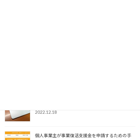
フォンとPC閲覧時のキャッシュファイルを出し分
ける方法
2023.01.05
Acrobat DCの環境設定の選択メニューに
SignedPDFの表示が出てこない場合の対処法
2023.01.04
SignedPDFで「環境設定内容が正常に保存できませ
んでした Code=0x1000012」と表示された際の解
決法
2022.12.31
Windows11でMagic Trackpadを使うためMagic
Trackpad Utilitiesのライセンス購入メモ
2022.12.18
個人事業主が事業復活支援金を申請するための手