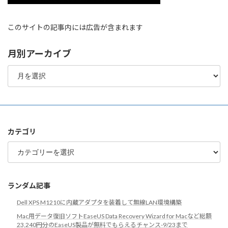
このサイトの記事内には広告が含まれます
月別アーカイブ
月
別
ア
ー
カ
イ
ブ
カテゴリ
カ
テ
ゴ
リ
ランダム記事
Dell XPS M1210に内蔵アダプタを装着して無線LAN環境構築
Mac用データ復旧ソフトEaseUS Data Recovery Wizard for Macなど総額
23,240円分のEaseUS製品が無料でもらえるチャンス-9/23まで