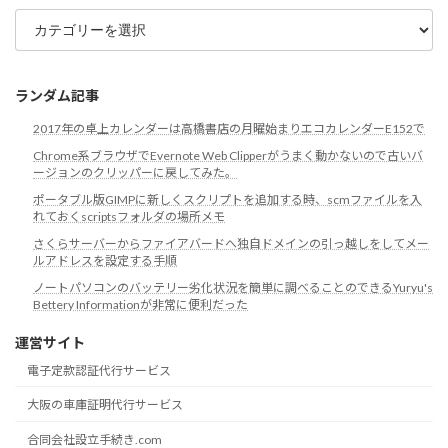
カ
テ
ゴ
リ
ランダム記事
2017年の卓上カレンダーは高橋書店の月曜始まりエコカレンダーE152で
Chrome系ブラウザでEvernote Web Clipperがうまく動かないので古いバ
ージョンのクリッパーに戻してみた。
ポータブル版GIMPに新しくスクリプトを追加する時、scmファイルを入
れておくscriptsフォルダの場所メモ
さくらサーバーからファイアバードへ独自ドメインの引っ越しをしてメー
ルアドレスを設定する手順
ノートパソコンのバッテリー劣化状況を簡単に調べることのできるYuryu's
Bettery Informationが非常に便利だった
運営サイト
電子定款認証代行サービス
大阪の車庫証明代行サービス
合同会社設立手続き.com