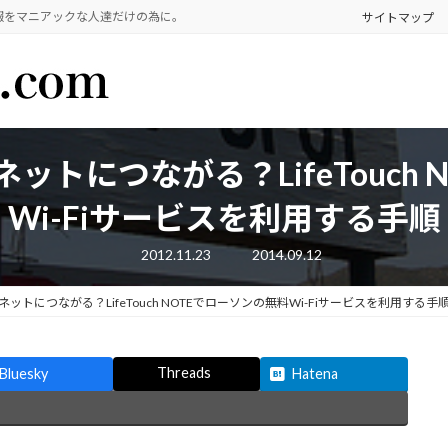
報をマニアックな人達だけの為に。
サイトマップ
でネットにつながる？LifeTouch
Wi-Fiサービスを利用する手順
最
2012.11.23
2014.09.12
終
更
新
でネットにつながる？LifeTouch NOTEでローソンの無料Wi-Fiサービスを利用する手
日
時
:
Threads
Bluesky
Hatena