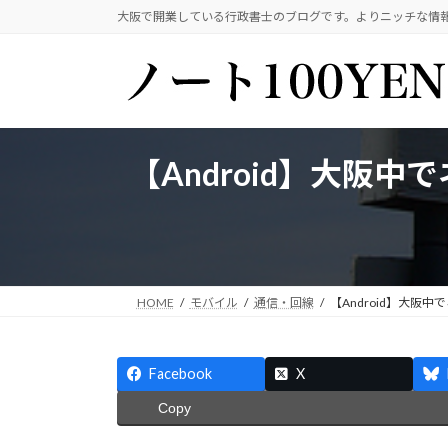
コ
ナ
大阪で開業している行政書士のブログです。よりニッチな情
ン
ビ
テ
ゲ
ン
ー
ツ
シ
へ
ョ
ス
ン
【Android】大阪中
キ
に
ッ
移
プ
動
HOME
モバイル
通信・回線
【Android】大阪中
Facebook
X
Copy