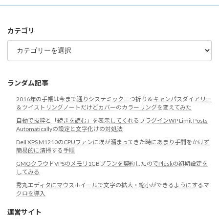
カ
イ
ブ
カテゴリ
カ
テ
ゴ
リ
ランダム記事
2016年の手帳は今まで通りシステミック三つ折り＆キャンパスダイアリー
＆ツイストリングノートだけどカバーのカラーリングを変えてみた
自動で抜粋と「続きを読む」を表示してくれるプラグインWP Limit Posts
Automaticallyの設定と文字化けの対処法
Dell XPS M1210のCPUファンに埃が溜まってきた時にあまり手間をかけず
簡易的に清掃する手順
GMOクラウドVPSのメモリ1GBプランを契約したのでPleskの初期設定を
してみる
秀丸エディタにマウスホイールで文字の拡大・縮小ができるようにするマ
クロを導入
運営サイト