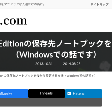
報をマニアックな人達だけの為に。
サイトマップ
rnote Editionの保存先ノート
（Windowsでの話です）
最
2013.10.31
2014.08.28
終
更
新
ote Editionの保存先ノートブックを後から変更する方法（Windowsでの話です）
日
時
:
Threads
Bluesky
Hatena