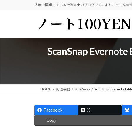
コ
ナ
大阪で開業している行政書士のブログです。よりニッチな情
ン
ビ
テ
ゲ
ン
ー
ツ
シ
へ
ョ
ス
ン
ScanSnap Eve
キ
に
ッ
移
プ
動
HOME
周辺機器
ScanSnap
ScanSnap Evern
Facebook
X
Copy