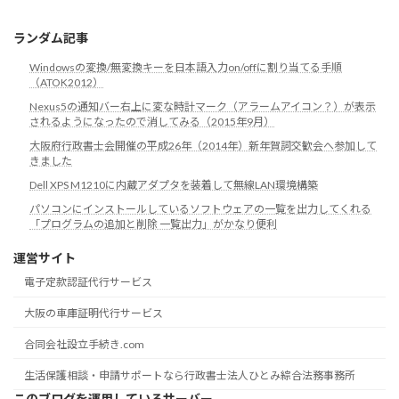
リ
ランダム記事
Windowsの変換/無変換キーを日本語入力on/offに割り当てる手順
（ATOK2012）
Nexus5の通知バー右上に変な時計マーク（アラームアイコン？）が表示
されるようになったので消してみる（2015年9月）
大阪府行政書士会開催の平成26年（2014年）新年賀詞交歓会へ参加して
きました
Dell XPS M1210に内蔵アダプタを装着して無線LAN環境構築
パソコンにインストールしているソフトウェアの一覧を出力してくれる
「プログラムの追加と削除 一覧出力」がかなり便利
運営サイト
電子定款認証代行サービス
大阪の車庫証明代行サービス
合同会社設立手続き.com
生活保護相談・申請サポートなら行政書士法人ひとみ綜合法務事務所
このブログを運用しているサーバー