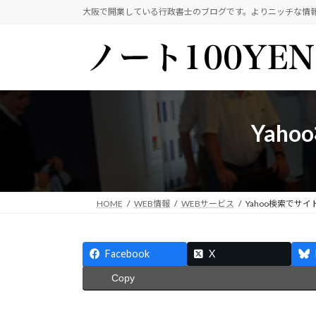
コ
ナ
大阪で開業している行政書士のブログです。よりニッチな情
ン
ビ
テ
ゲ
ン
ー
ツ
シ
へ
ョ
ス
ン
Yah
キ
に
ッ
移
プ
動
HOME
WEB情報
WEBサービス
Yahoo検索でサ
Facebook
X
Copy