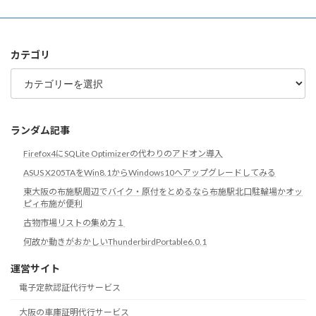
ー
カ
イ
ブ
カテゴリ
カ
テ
ゴ
リ
ランダム記事
Firefox4にSQLite Optimizerの代わりのアドオン導入
ASUS X205TAをWin8.1からWindows10へアップグレードしてみる
東大阪の布施駅周辺でバイク・原付をとめるなら布施駅北口駐輪場かオッ
ピィ布施が便利
古物市場リストの集め方１
何故か動きがおかしいThunderbirdPortable6.0.1
運営サイト
電子定款認証代行サービス
大阪の車庫証明代行サービス