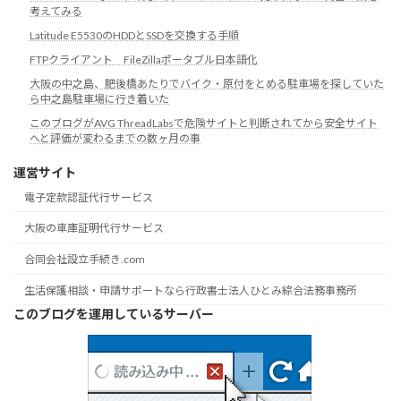
考えてみる
Latitude E5530のHDDとSSDを交換する手順
FTPクライアント FileZillaポータブル日本語化
大阪の中之島、肥後橋あたりでバイク・原付をとめる駐車場を探していた
ら中之島駐車場に行き着いた
このブログがAVG ThreadLabsで危険サイトと判断されてから安全サイト
へと評価が変わるまでの数ヶ月の事
運営サイト
電子定款認証代行サービス
大阪の車庫証明代行サービス
合同会社設立手続き.com
生活保護相談・申請サポートなら行政書士法人ひとみ綜合法務事務所
このブログを運用しているサーバー