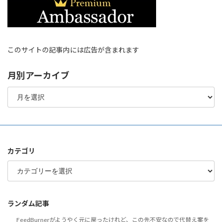
このサイトの記事内には広告が含まれます
月別アーカイブ
月
別
ア
ー
カ
イ
ブ
カテゴリ
カ
テ
ゴ
リ
ランダム記事
FeedBurnerがようやく元に戻ったけれど、この先不安なので代替え案を