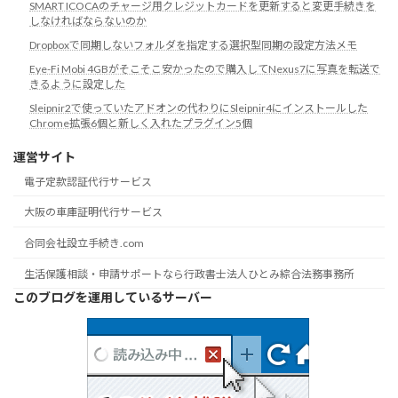
SMART ICOCAのチャージ用クレジットカードを更新すると変更手続きを
しなければならないのか
Dropboxで同期しないフォルダを指定する選択型同期の設定方法メモ
Eye-Fi Mobi 4GBがそこそこ安かったので購入してNexus7に写真を転送で
きるように設定した
Sleipnir2で使っていたアドオンの代わりにSleipnir4にインストールした
Chrome拡張6個と新しく入れたプラグイン5個
運営サイト
電子定款認証代行サービス
大阪の車庫証明代行サービス
合同会社設立手続き.com
生活保護相談・申請サポートなら行政書士法人ひとみ綜合法務事務所
このブログを運用しているサーバー