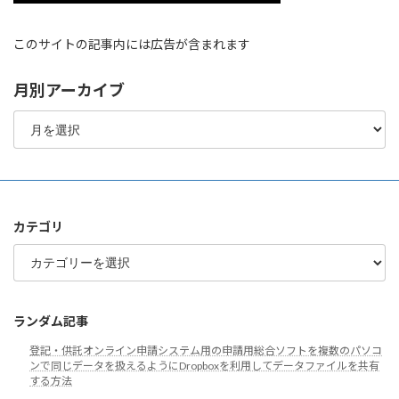
このサイトの記事内には広告が含まれます
月別アーカイブ
月
別
ア
ー
カ
イ
ブ
カテゴリ
カ
テ
ゴ
リ
ランダム記事
登記・供託オンライン申請システム用の申請用総合ソフトを複数のパソコ
ンで同じデータを扱えるようにDropboxを利用してデータファイルを共有
する方法