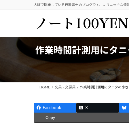
コ
ナ
大阪で開業している行政書士のブログです。よりニッチな情
ン
ビ
テ
ゲ
ン
ー
ツ
シ
へ
ョ
ス
ン
作業時間計測用にタニタ
キ
に
ッ
移
プ
動
HOME
文具・文房具
作業時間計測用にタニタの小さな
Facebook
X
Copy