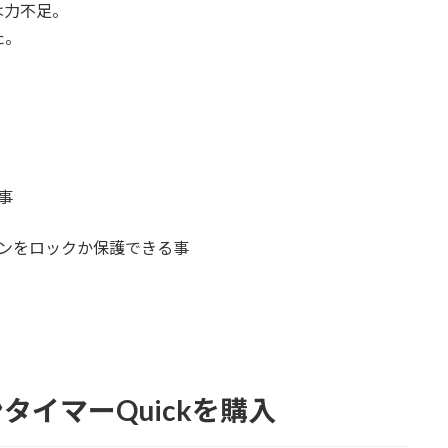
は力不足。
た。
事
ンをロックか保護できる事
イマーQuickを購入