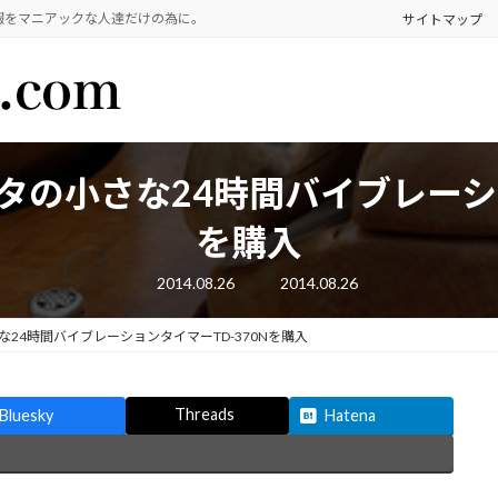
報をマニアックな人達だけの為に。
サイトマップ
の小さな24時間バイブレーショ
を購入
最
2014.08.26
2014.08.26
終
更
新
24時間バイブレーションタイマーTD-370Nを購入
日
時
:
Threads
Bluesky
Hatena