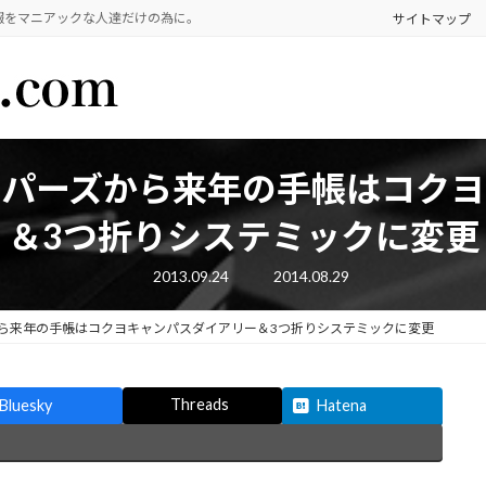
報をマニアックな人達だけの為に。
サイトマップ
ッパーズから来年の手帳はコクヨ
＆3つ折りシステミックに変更
最
2013.09.24
2014.08.29
終
更
新
ら来年の手帳はコクヨキャンパスダイアリー＆3つ折りシステミックに変更
日
時
:
Threads
Bluesky
Hatena