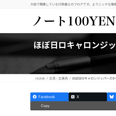
コ
ナ
大阪で開業している行政書士のブログです。よりニッチな情
ン
ビ
テ
ゲ
ン
ー
ツ
シ
へ
ョ
ス
ン
ほぼ日ロキャロンジ
キ
に
ッ
移
プ
動
HOME
文具・文房具
ほぼ日ロキャロンジッパーズか
Facebook
X
Copy