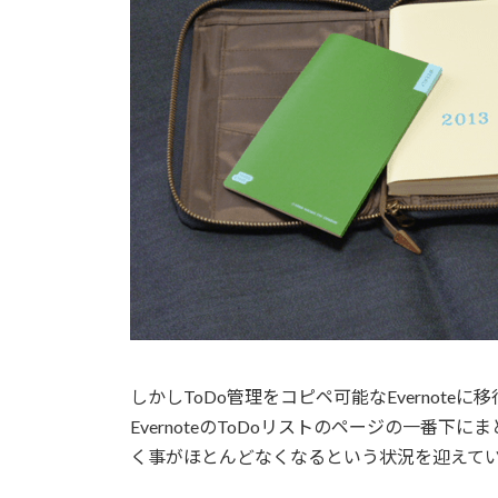
しかしToDo管理をコピペ可能なEvernot
EvernoteのToDoリストのページの一番
く事がほとんどなくなるという状況を迎えて