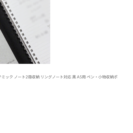
テミック ノート2冊収納 リングノート対応 黒 A5用 ペン・小物収納ポ