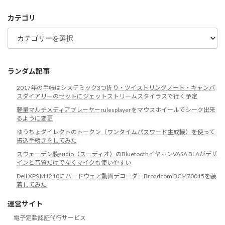
イ
ブ
カテゴリ
カ
テ
ゴ
リ
ランダム記事
2017年の手帳はシステミック3つ折り・ツイストリングノート・キャンパ
スダイアリーのセットにジェットストリームスタイラスで行く予定
軽量マルチメディアプレーヤーrulesplayerをマウスホイールでシーク出来
るように変更
ゆうちょダイレクトのトークン（ワンタイムパスワード生成機）を使って
振込手続きをしてみた
スウェーデン製sudio（スーディオ）のBluetoothイヤホンVASA BLAがデザ
インと音質だけでなくマイクも使いやすい
Dell XPS M1210にハードウェア動画デコーダーBroadcom BCM70015を装
着してみた
運営サイト
電子定款認証代行サービス