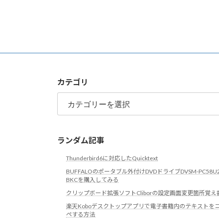
り
カテゴリ
カ
テ
ゴ
リ
ランダム記事
Thunderbird6に対応したQuicktext
BUFFALOのポータブル外付けDVDドライブDVSM-PC58U2
BKCを購入してみる
クリップボード拡張ソフトCliborの設定画面変更箇所覚え
楽天Koboデスクトップアプリで電子書籍内のテキストを
ペする方法