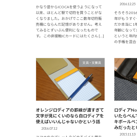
2016.12.25
かなり昔からICOCAを使うようになって
以来、ほとんど駅で切符を買うことがな
そろそろ201
くなりました。おかげでここ数年切符販
年がもうすぐ
売機にならんだ記憶がありません。考え
だか本当に1
てみるとずいぶん便利になったもので
年齢になって
す。 この非接触ICカードにはたくさん […]
というと年内
の手帳を混合し
文具・文房具
オレンジロディアの罫線が濃すぎて
ロディアNo
文字が見にくいのなら白ロディアを
いたらぺん
使えばいいんじゃないかという話
キボールペ
みだったと
2016.07.12
2015.11.13