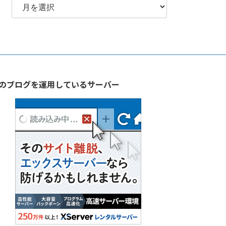
別
ア
ー
カ
イ
ブ
のブログを運用しているサーバー