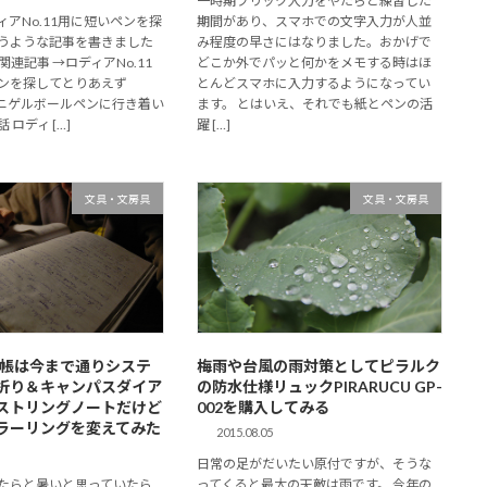
一時期フリック入力をやたらと練習した
アNo.11用に短いペンを探
期間があり、スマホでの文字入力が人並
うような記事を書きました
み程度の早さにはなりました。おかげで
関連記事 →ロディアNo.11
どこか外でパッと何かをメモする時はほ
ンを探してとりあえず
とんどスマホに入力するようになってい
のミニゲルボールペンに行き着い
ます。 とはいえ、それでも紙とペンの活
ロディ […]
躍 […]
文具・文房具
文具・文房具
の手帳は今まで通りシステ
梅雨や台風の雨対策としてピラルク
折り＆キャンパスダイア
の防水仕様リュックPIRARUCU GP-
ストリングノートだけど
002を購入してみる
ラーリングを変えてみた
2015.08.05
日常の足がだいたい原付ですが、そうな
たらと暑いと思っていたら
ってくると最大の天敵は雨です。 今年の