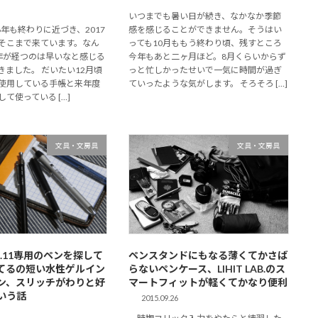
いつまでも暑い日が続き、なかなか季節
6年も終わりに近づき、2017
感を感じることができません。そうはい
そこまで来ています。なん
っても10月ももう終わり頃、残すところ
年が経つのは早いなと感じる
今年もあと二ヶ月ほど。8月くらいからず
きました。 だいたい12月頃
っと忙しかったせいで一気に時間が過ぎ
使用している手帳と来年度
ていったような気がします。 そろそろ […]
て使っている […]
文具・文房具
文具・文房具
.11専用のペンを探して
ペンスタンドにもなる薄くてかさば
てるの短い水性ゲルイン
らないペンケース、LIHIT LAB.のス
ン、スリッチがわりと好
マートフィットが軽くてかなり便利
いう話
2015.09.26