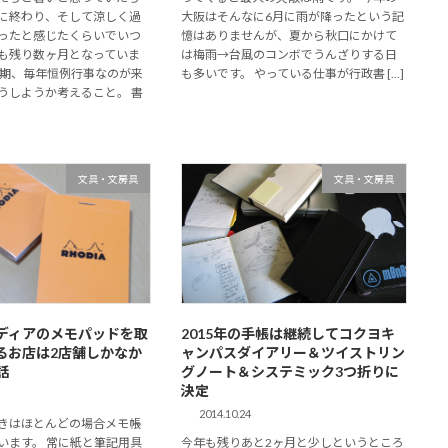
に終わり、そして涼しく過
大阪はそんなに6月に雨が降ったという記
ったと感じたくらいでいつ
憶はありませんが、夏から秋口にかけて
も残り数ヶ月となっていま
は梅雨→台風のコンボでうんざりする日
時期、毎年恒例行事なのが来
も多いです。 やっている仕事が行政書 […]
うしようか考えること。 書
文具・文房具
文具・文房具
ディアのメモパッドを取
2015年の手帳は継続してコクヨキ
るお店は2店舗しかなか
ャンパスダイアリー＆ツイストリン
話
グノート＆システミック3つ折りに
決定
2014.10.24
きはほとんどの場合メモ帳
います。 常に紙と筆記用具
今年も残りあと2ヶ月と少しというところ