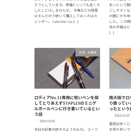
ろうとしています。準備といっても全く大
あっという間
したことはしませんが。 手帳などの用意
ごしやすくな
はすんだので続いて購入しておくのはカ
の間にか今年
レンダー。 Calendar Car […]
した。 この
年の手帳はど
[…]
文具・文房具
ロディアNo.11専用に短いペンを探
南大阪でロ
してとりあえずSTAPLESのミニゲ
り扱ってい
ルボールペンに行き着いているとい
ったという
う話
2014.10.25
2014.10.30
普段出歩くと
先日の記事の続きのようなもの。 スーツ
を持ち歩いて