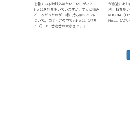
を着ている時以外はたいていロディア
が身近にあれ
No.11を持ち歩いていますが、ずっと悩み
利。 持ち歩
どころだったのが一緒に持ち歩くペンに
RHODIA（
ついて。 ロディアの中でもNo.11（A7サ
No.11（A7
イズ）は一番定番の大きさで […]
投
稿
の
ペ
ー
ジ
送