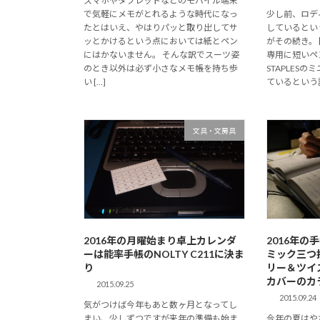
スマホやタブレットなどのモバイル端末
で気軽にメモがとれるような時代になっ
少し前、ロディ
たとはいえ、やはりパッと取り出してサ
しているとい
ッとかけるという点においては紙とペン
がその続き。 
にはかないません。 そんな訳でスーツ姿
専用に短いペ
のとき以外は必ず小さなメモ帳を持ち歩
STAPLES
い […]
ているという話 
文具・文房具
2016年の月曜始まり卓上カレンダ
2016年
ーは能率手帳のNOLTY C211に決ま
ミック三つ
り
リー＆ツイ
カバーのカ
2015.09.25
2015.09.24
気がつけば今年もあと数ヶ月となってし
まい、少しずつですが来年の準備も始ま
今年の夏はや