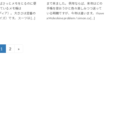
ばさっとメモをとるのに便
まで来ました。 例年ならば、来年はどの
いているメモ帳は
手帳を使おうかと色々楽しみつつ迷って
ロディア）。 大きさは定番の
いる時期ですが、今年は違います。 I have
サイズ）です。 スーツ以 […]
a Moleskine problem / simon.ca […]
1
2
»
固
固
定
定
ペ
ペ
ー
ー
ジ
ジ