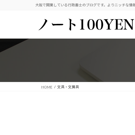
コ
ナ
大阪で開業している行政書士のブログです。よりニッチな情
ン
ビ
テ
ゲ
ン
ー
ツ
シ
へ
ョ
ス
ン
キ
に
ッ
移
プ
動
HOME
文具・文房具