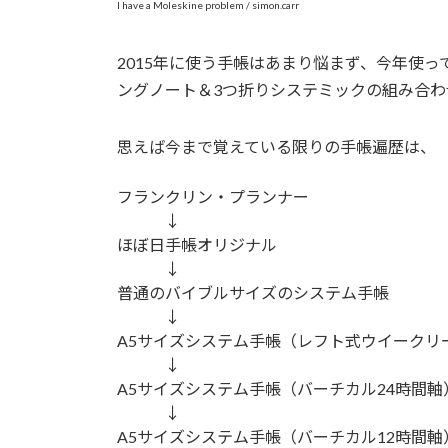
I have a Moleskine problem / simon.carr
2015年に使う手帳はあまり悩まず、今年使
ングノート＆3つ折りシステミックの組み合
思えば今まで覚えている限りの手帳遍歴は、
フランクリン・プランナー
↓
ほぼ日手帳オリジナル
↓
普通のバイブルサイズのシステム手帳
↓
A5サイズシステム手帳（レフト式ウイークリ
↓
A5サイズシステム手帳（バーチカル24時間軸
↓
A5サイズシステム手帳（バーチカル12時間軸