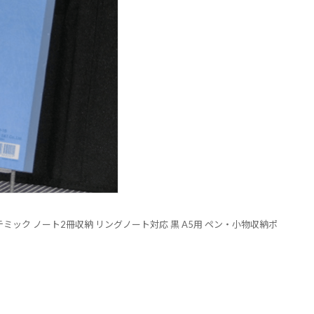
テミック ノート2冊収納 リングノート対応 黒 A5用 ペン・小物収納ポ