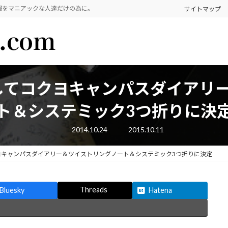
報をマニアックな人達だけの為に。
サイトマップ
続してコクヨキャンパスダイアリ
ト＆システミック3つ折りに決
最
2014.10.24
2015.10.11
終
更
新
クヨキャンパスダイアリー＆ツイストリングノート＆システミック3つ折りに決定
日
時
:
Threads
Bluesky
Hatena