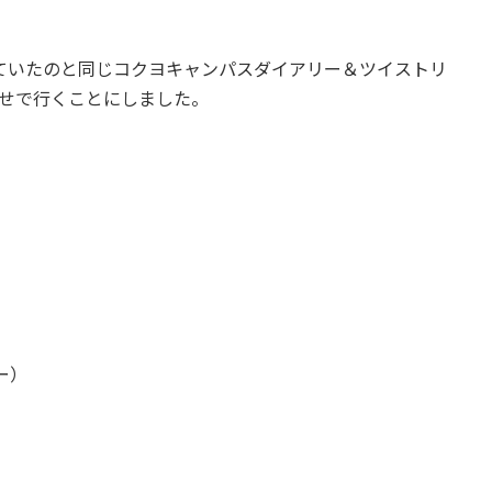
っていたのと同じコクヨキャンパスダイアリー＆ツイストリ
わせで行くことにしました。
ー）
）
）