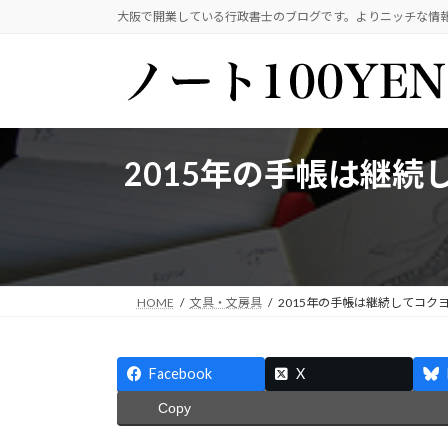
コ
ナ
大阪で開業している行政書士のブログです。よりニッチな情
ン
ビ
テ
ゲ
ン
ー
ツ
シ
へ
ョ
ス
ン
2015年の手帳は継
キ
に
ッ
移
プ
動
HOME
文具・文房具
2015年の手帳は継続してコ
Facebook
X
Copy