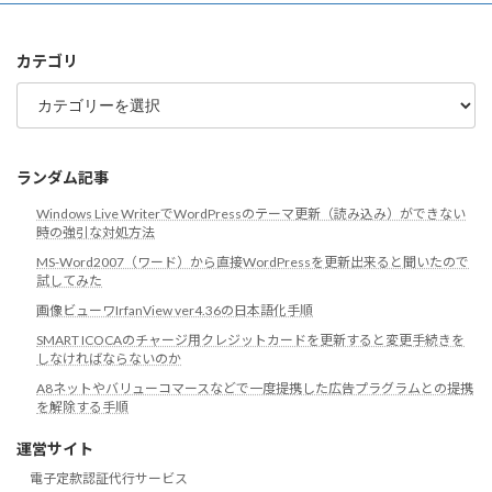
カ
イ
ブ
カテゴリ
カ
テ
ゴ
リ
ランダム記事
Windows Live WriterでWordPressのテーマ更新（読み込み）ができない
時の強引な対処方法
MS-Word2007（ワード）から直接WordPressを更新出来ると聞いたので
試してみた
画像ビューワIrfanView ver4.36の日本語化手順
SMART ICOCAのチャージ用クレジットカードを更新すると変更手続きを
しなければならないのか
A8ネットやバリューコマースなどで一度提携した広告プラグラムとの提携
を解除する手順
運営サイト
電子定款認証代行サービス