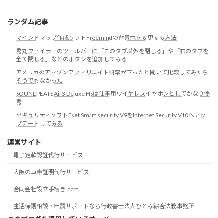
リ
ランダム記事
マインドマップ作成ソフトFreemindの背景色を変更する方法
秀丸ファイラーのツールバーに「このタブ以外を閉じる」や「右のタブを
全て閉じる」などのボタンを追加してみる
アメリカのアマゾンアフィリエイト料率が下ったと聞いて比較してみたら
そうでもなかった
SOUNDPEATS Air3 Deluxe HSは仕事用ワイヤレスイヤホンとしてかなり優
秀
セキュリティソフトEset Smart security V9をInternet Security V10へアッ
プデートしてみる
運営サイト
電子定款認証代行サービス
大阪の車庫証明代行サービス
合同会社設立手続き.com
生活保護相談・申請サポートなら行政書士法人ひとみ綜合法務事務所