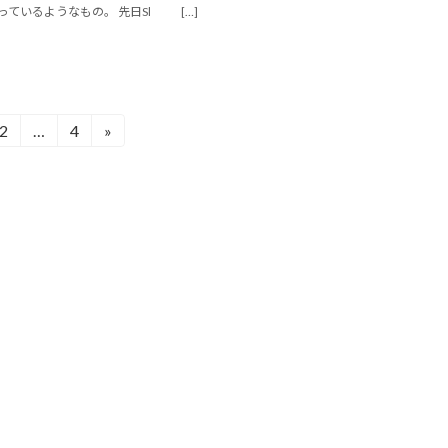
っているようなもの。 先日Sl
[…]
2
…
4
»
固
固
定
定
ペ
ペ
ー
ー
ジ
ジ