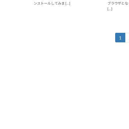
ンストールしてみま […]
ブラウザとな
[…]
投
1
固
定
稿
ペ
の
ー
ジ
ペ
ー
ジ
送
り