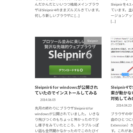
んだかんだといいつつ結局メインブラウ
Sleipnir
ザはSleipnir4のままズルズルきています。
ています。主
何しろ新しいブラウザに […]
ージョンアッ
[…]
Sleipnir
Sleipnir6 for windowsが公開され
Sleipni
ていたのでインストールしてみる
索が動かな
対処してみ
2014.06.05
2014.04.23
先月の終わりにブラウザSleipnir6 for
windowsが公開されていました。 いきな
ブラウザの中で
り飛びつくのもちょっと怖かったので少
由のひとつにSD
し様子をみていたところ、トラブルっぽ
Extensi
い話も全然聞かなかったのでこのたびイ
す。これがある