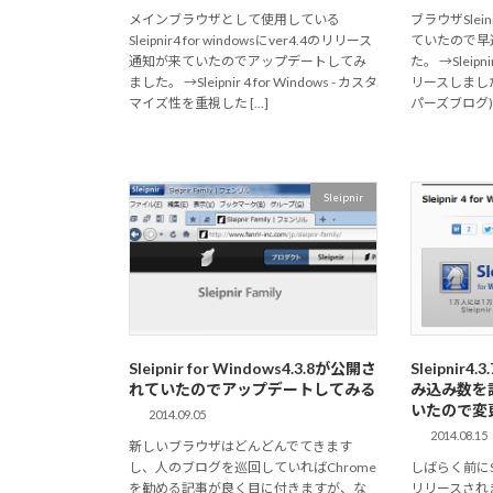
メインブラウザとして使用している
ブラウザSlein
Sleipnir4 for windowsにver4.4のリリース
ていたので早
通知が来ていたのでアップデートしてみ
た。 →Sleipnir
ました。 →Sleipnir 4 for Windows - カスタ
リースしました
マイズ性を重視した […]
パーズブログ) 
Sleipnir
Sleipnir for Windows4.3.8が公開さ
Sleipni
れていたのでアップデートしてみる
み込み数を
いたので変
2014.09.05
2014.08.15
新しいブラウザはどんどんでてきます
し、人のブログを巡回していればChrome
しばらく前にSlei
を勧める記事が良く目に付きますが、な
リリースされ