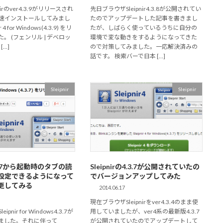
irのver4.3.9がリリースされ
先日ブラウザSleipnir4.3.8が公開されてい
速インストールしてみまし
たのでアップデートした記事を書きまし
 4 for Windows(4.3.9) をリ
たが、しばらく使っているうちに自分の
。 (フェンリル | デベロッ
環境で変な動きをするようになってきた
[…]
ので対策してみました。一応解決済みの
話です。 検索バーで日本 […]
Sleipnir
Sleipnir
r4.3.7から起動時のタブの読
Sleipnirの4.3.7が公開されていたの
設定できるようになって
でバージョンアップしてみた
更してみる
2014.06.17
現在ブラウザSleipnirをver4.3.4のまま使
pnir for Windows4.3.7が
用していましたが、ver4系の最新版4.3.7
ました。それに伴って
が公開されていたのでアップデートして