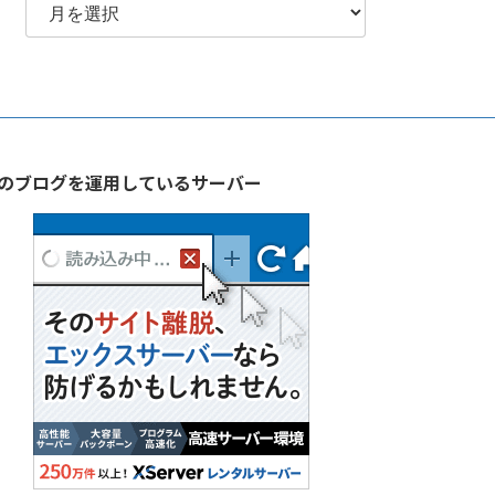
別
ア
ー
カ
イ
ブ
のブログを運用しているサーバー