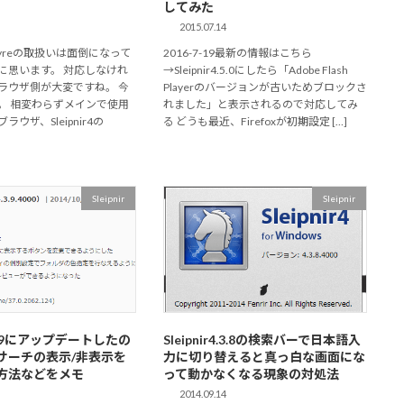
してみた
2015.07.14
Playreの取扱いは面倒になって
2016-7-19最新の情報はこちら
に思います。 対応しなけれ
→Sleipnir4.5.0にしたら「Adobe Flash
ラウザ側が大変ですね。 今
Playerのバージョンが古いためブロックさ
。 相変わらずメインで使用
れました」と表示されるので対応してみ
ウザ、Sleipnir4の
る どうも最近、Firefoxが初期設定 […]
Sleipnir
Sleipnir
r4.3.9にアップデートしたの
Sleipnir4.3.8の検索バーで日本語入
サーチの表示/非表示を
力に切り替えると真っ白な画面にな
方法などをメモ
って動かなくなる現象の対処法
2014.09.14