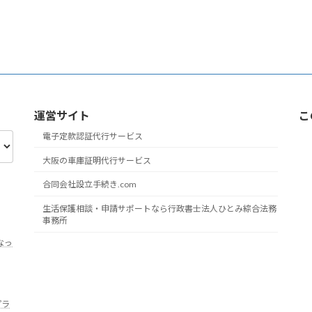
運営サイト
こ
電子定款認証代行サービス
大阪の車庫証明代行サービス
合同会社設立手続き.com
生活保護相談・申請サポートなら行政書士法人ひとみ綜合法務
事務所
なっ
プラ