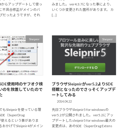
を4.3.4からアップデートして使っ
みました。 ver4.3.7になった事により、
に不具合修正がメインのバ
いくつか変更された箇所があります。 カ
プだったようですが、それ
[…]
Sleipnir
Sleipnir
r4でSDE使用時のヤフオク検
ブラウザSleipnirがver5.2よりSDE
いのを放置していたので
搭載となったのでさっそくアップデ
た
ートしてみる
2014.04.22
もSleipnirを使っている理
先日ブラウザSleipnir5 for windowsの
E（SuperDrag
ver5.2が公開されました。 ver5.2にアッ
on）が使えるという事がありま
プデートしたsleipnir5 for windows最大の
おかげでSleipnir4がメイン
変更点は、あのSDE（SuperDrag Extens