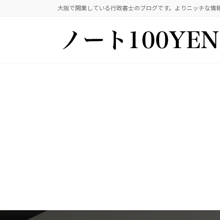
コ
ナ
大阪で開業している行政書士のブログです。よりニッチな情
ン
ビ
テ
ゲ
ン
ー
ツ
シ
へ
ョ
ス
ン
キ
に
ッ
移
プ
動