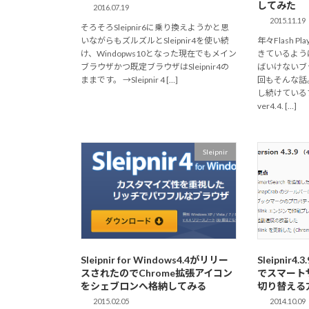
してみた
2016.07.19
2015.11.19
そろそろSleipnir6に乗り換えようかと思
いながらもズルズルとSleipnir4を使い続
年々Flash 
け、Windopws10となった現在でもメイン
きているよう
ブラウザかつ既定ブラウザはSleipnir4の
ばいけないブ
ままです。 →Sleipnir 4 […]
回もそんな話
し続けているブラ
ver4.4. […]
Sleipnir
Sleipnir for Windows4.4がリリー
Sleipni
スされたのでChrome拡張アイコン
でスマート
をシェブロンへ格納してみる
切り替える
2015.02.05
2014.10.09