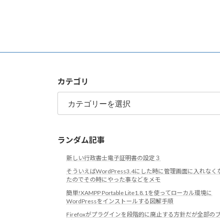
カテゴリ
カ
テ
ゴ
リ
ランダム記事
新しい行政書士電子証明書の設定３
そういえばWordPress3.4にした時に管理画面に入れなく
たのでその時にやった事などをメモ
簡単!XAMPP Portable Lite1.8.1を使ってローカル環境に
WordPressをインストールする図解手順
Firefoxがプラグインを段階的に廃止する方針だが全部の