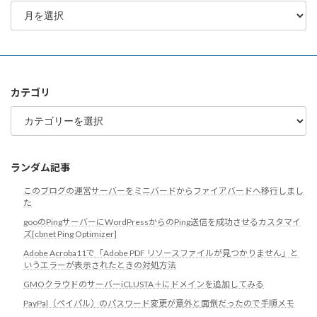
月
別
ア
ー
カ
イ
ブ
カテゴリ
カ
テ
ゴ
リ
ランダム記事
このブログの運営サーバーをミニバードからファイアバードへ移行しまし
た
gooのPingサーバーにWordPressからのPing送信を成功させるカスタマイ
ズ[cbnet Ping Optimizer]
Adobe Acroba11で「Adobe PDF リソースファイルが見つかりません」と
いうエラーが表示されたときの対処方法
GMOクラウドのサーバーiCLUSTA＋にドメインを追加してみる
PayPal（ペイパル）のパスワード変更が意外と面倒だったので手順メモ