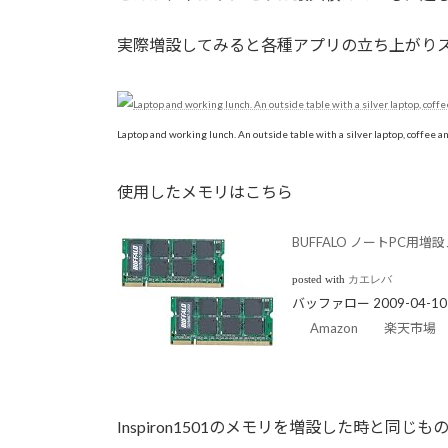
実際増設してみると各種アプリの立ち上がり
Laptop and working lunch. An outside table with a silver laptop, coffee an
使用したメモリはこちら
BUFFALO ノートPC用増設メモリ
posted with
カエレバ
バッファロー 2009-04-10
Amazon
楽天市場
Inspiron1501のメモリを増設した時と同じも