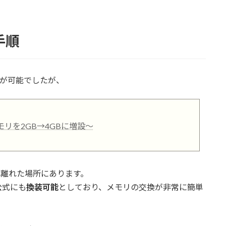
手順
交換が可能でしたが、
のメモリを2GB→4GBに増設～
ぞれ離れた場所にあります。
公式にも
換装可能
としており、メモリの交換が非常に簡単