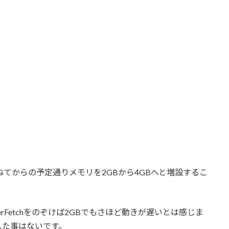
が、かねてからの予定通りメモリを2GBから4GBへと増設するこ
uperFetchをのぞけば2GBでもさほど動きが遅いとは感じま
した事はないです。