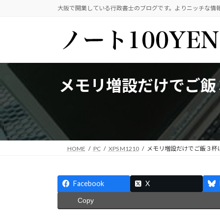
コ
ナ
大阪で開業している行政書士のブログです。よりニッチな情
ン
ビ
テ
ゲ
ン
ー
ツ
シ
へ
ョ
ス
ン
メモリ増設だけでご飯３杯は
キ
に
ッ
移
プ
動
HOME
PC
XPS M1210
メモリ増設だけでご飯３杯はイケ
Facebook
X
Copy