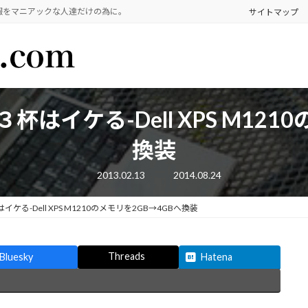
報をマニアックな人達だけの為に。
サイトマップ
イケる-Dell XPS M121
換装
最
2013.02.13
2014.08.24
終
更
新
る-Dell XPS M1210のメモリを2GB→4GBへ換装
日
時
:
Threads
Bluesky
Hatena