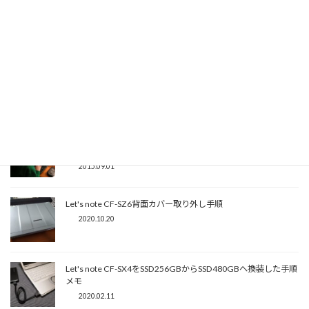
ASUS X205TA用にフリーカットタイプのキーボードカバーを試
してみる
2015.09.27
ASUS X205TAには噂通りMacBookAir11.6インチ用の保護ケー
スがぴったりだった話
2015.09.03
ASUSのEeeBook X205TAを入手したのでWindows8.1をクリー
ンインストールした
2015.09.01
Let's note CF-SZ6背面カバー取り外し手順
2020.10.20
Let's note CF-SX4をSSD256GBからSSD480GBへ換装した手順
メモ
2020.02.11