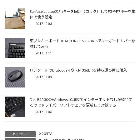
Surface LaptopのFnキーを固定（ロック）してF5やF7キーを単
体で使う設定
2017.12.03
東プレキーボードREALFORCE 91UBK-Sでキーボードカバーを
試してみる
2017.01.11
ロジクールのBlutoothマウスM336BKを持ち運び用に購入
2017.01.08
Dell E5530のWindows10環境でインターネットなしが頻発す
るのでドライバーソフトウェアを更新して対処する
2017.01.06
X205TA
カテゴリー