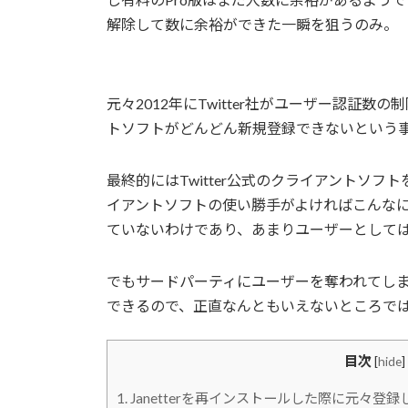
解除して数に余裕ができた一瞬を狙うのみ。
元々2012年にTwitter社がユーザー認証
トソフトがどんどん新規登録できないという
最終的にはTwitter公式のクライアントソ
イアントソフトの使い勝手がよければこんな
ていないわけであり、あまりユーザーとして
でもサードパーティにユーザーを奪われてしまう
できるので、正直なんともいえないところで
目次
[
hide
]
1.
Janetterを再インストールした際に元々