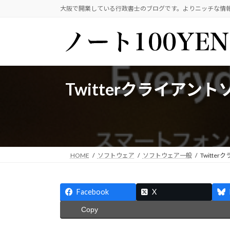
コ
ナ
大阪で開業している行政書士のブログです。よりニッチな情
ン
ビ
テ
ゲ
ン
ー
ツ
シ
へ
ョ
ス
ン
Twitterクライアン
キ
に
ッ
移
プ
動
HOME
ソフトウェア
ソフトウェア一般
Twitt
Facebook
X
Copy