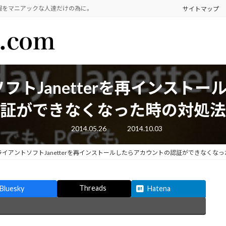
報をマニアックな人達だけの為に。
サイトマップ
トソフトJanetterを再インス
証ができなくなった時の対処法
最
2014.05.26
2014.10.03
終
更
新
erクライアントソフトJanetterを再インストールしたらアカウントの認証ができなくな
日
時
:
Threads
Bluesky
Hatena