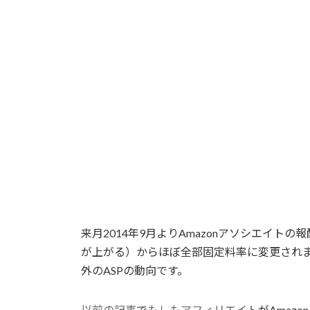
来月2014年9月よりAmazonアソシエイ
が上がる）からほぼ全部固定料率に変更されま
外のASPの動向です。
以前の記事
で
もしもアフィリエイト
がAmaz