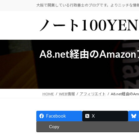
コ
ナ
大阪で開業している行政書士のブログです。よりニッチな情
ン
ビ
テ
ゲ
ン
ー
ツ
シ
へ
ョ
ス
ン
A8.net経由のAma
キ
に
ッ
移
プ
動
HOME
WEB情報
アフィリエイト
A8.net経由の
Facebook
X
Copy