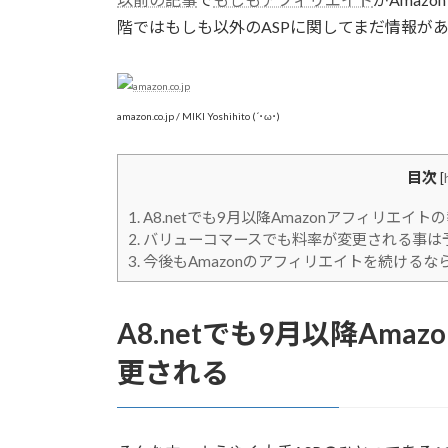
階ではもしも以外のASPに関してまだ情報が
amazon.co.jp / MIKI Yoshihito (´･ω･)
目次
[
1.
A8.netでも9月以降Amazonアフィリエイ
2.
バリューコマースでも料率が変更される事は
3.
今後もAmazonのアフィリエイトを続ける
A8.netでも9月以降Am
更される