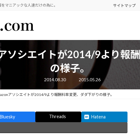
報をマニアックな人達だけの為に。
サイトマップ
zonアソシエイトが2014/9よ
の様子。
最
2014.08.30
2015.05.26
終
更
新
Amazonアソシエイトが2014/9より報酬料率変更、ダダ下がりの様子。
日
時
:
Threads
Bluesky
Hatena