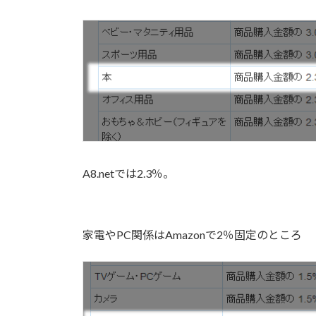
A8.netでは2.3％。
家電やPC関係はAmazonで2％固定のところ