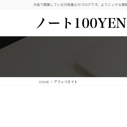
コ
ナ
大阪で開業している行政書士のブログです。よりニッチな情
ン
ビ
テ
ゲ
ン
ー
ツ
シ
へ
ョ
ス
ン
キ
に
ッ
移
プ
動
HOME
アフィリエイト