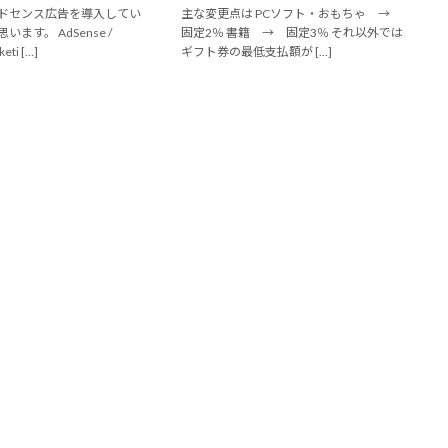
ドセンス広告を導入してい
主な変更点は PCソフト・おもちゃ →
ます。 AdSense /
固定2％ 書籍 → 固定3％ それ以外では
eti […]
ギフト券の最低支払額が […]