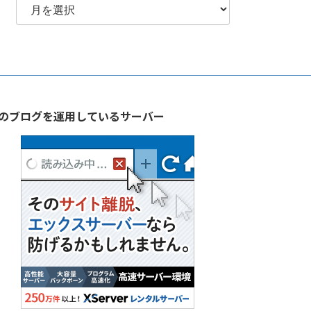
別
ア
ー
カ
イ
ブ
のブログを運用しているサーバー