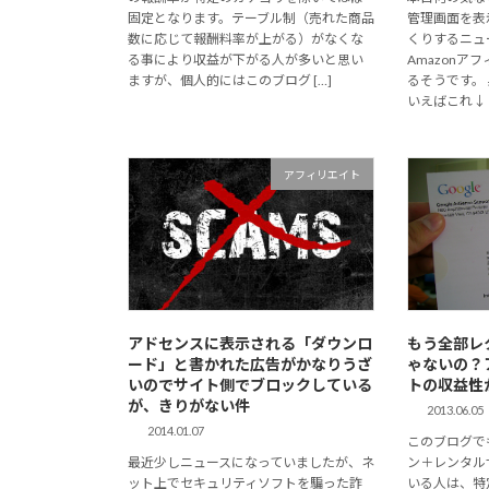
固定となります。テーブル制（売れた商品
管理画面を表
数に応じて報酬料率が上がる）がなくな
くりするニュ
る事により収益が下がる人が多いと思い
Amazon
ますが、個人的にはこのブログ […]
るそうです。
いえばこれ↓ 
アフィリエイト
アドセンスに表示される「ダウンロ
もう全部レ
ード」と書かれた広告がかなりうざ
ゃないの？
いのでサイト側でブロックしている
トの収益性
が、きりがない件
2013.06.05
2014.01.07
このブログで
最近少しニュースになっていましたが、ネ
ン＋レンタル
ット上でセキュリティソフトを騙った詐
いる人は、特