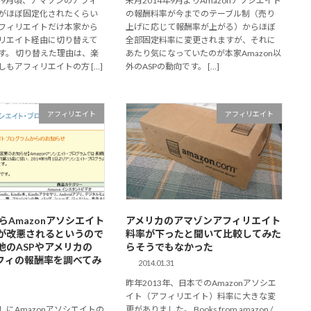
年の9月頃、アマゾンのアフィ
来月2014年9月よりAmazonアソシエイト
がほぼ固定化されたくらい
の報酬料率が今までのテーブル制（売り
フィリエイトだけ本家から
上げに応じて報酬率が上がる）からほぼ
リエイト経由に切り替えて
全部固定料率に変更されますが、それに
す。 切り替えた理由は、楽
あたり気になっていたのが本家Amazon以
もアフィリエイトの方 […]
外のASPの動向です。 […]
アフィリエイト
アフィリエイト
月からAmazonアソシエイト
アメリカのアマゾンアフィリエイト
が改悪されるというので
料率が下ったと聞いて比較してみた
他のASPやアメリカの
らそうでもなかった
アフィの報酬率を調べてみ
2014.01.31
昨年2013年、日本でのAmazonアソシエ
イト（アフィリエイト）料率に大きな変
しにAmazonアソシエイトの
更がありました。 Books from amazon /