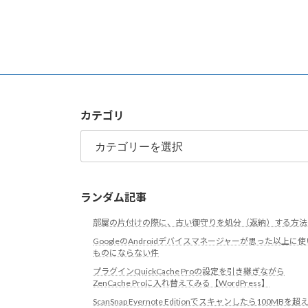
カテゴリ
カ
テ
ゴ
リ
ランダム記事
部屋の片付けの際に、古い御守りを処分（返納）する方法
GoogleのAndroidデバイスマネージャーが思った以上に使
ものにならない件
プラグインQuickCache Proの設定を引き継ぎながら
ZenCache Proに入れ替えてみる【WordPress】
ScanSnap Evernote Editionでスキャンしたら100MBを超