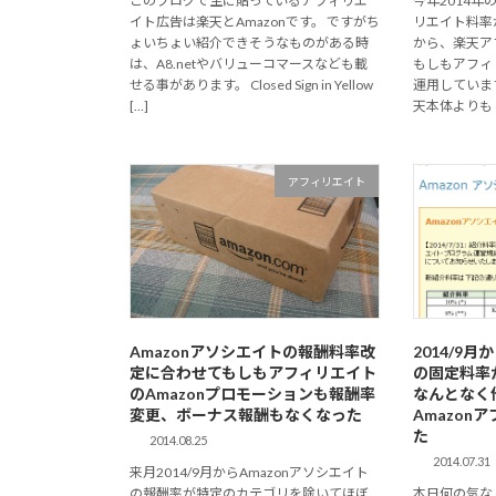
このブログで主に貼っているアフィリエ
今年2014
イト広告は楽天とAmazonです。 ですがち
リエイト料率
ょいちょい紹介できそうなものがある時
から、楽天ア
は、A8.netやバリューコマースなども載
もしもアフィ
せる事があります。 Closed Sign in Yellow
運用していま
[…]
天本体よりもし
アフィリエイト
Amazonアソシエイトの報酬料率改
2014/9
定に合わせてもしもアフィリエイト
の固定料率
のAmazonプロモーションも報酬率
なんとなく
変更、ボーナス報酬もなくなった
Amazon
た
2014.08.25
2014.07.31
来月2014/9月からAmazonアソシエイト
の報酬率が特定のカテゴリを除いてほぼ
本日何の気な