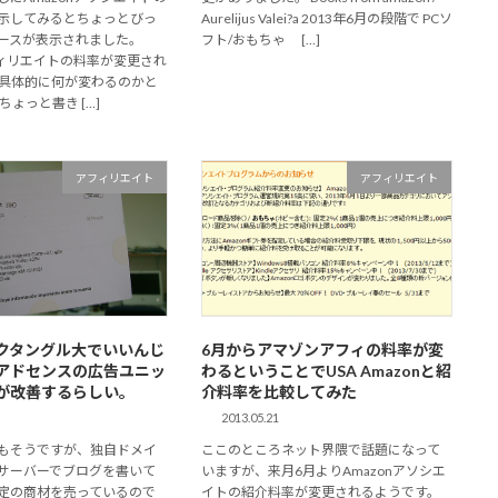
示してみるとちょっとびっ
Aurelijus Valei?a 2013年6月の段階で PCソ
ースが表示されました。
フト/おもちゃ […]
アフィリエイトの料率が変更され
 具体的に何が変わるのかと
ちょっと書き […]
アフィリエイト
アフィリエイト
クタングル大でいいんじ
6月からアマゾンアフィの料率が変
アドセンスの広告ユニッ
わるということでUSA Amazonと紹
が改善するらしい。
介料率を比較してみた
2013.05.21
もそうですが、独自ドメイ
ここのところネット界隈で話題になって
サーバーでブログを書いて
いますが、来月6月よりAmazonアソシエ
定の商材を売っているので
イトの紹介料率が変更されるようです。