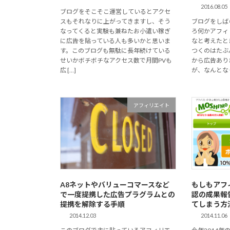
2016.08.05
ブログをそこそこ運営しているとアクセ
スもそれなりに上がってきますし、そう
ブログをしば
なってくると実験も兼ねたお小遣い稼ぎ
ろ何かアフィ
に広告を貼っている人も多いかと思いま
なと考えたと
す。このブログも無駄に長年続けている
つくのはたぶん
せいかボチボチなアクセス数で月間PVも
から広告あり
広 […]
が、なんとなく
アフィリエイト
A8ネットやバリューコマースなど
もしもアフ
で一度提携した広告プラグラムとの
認の成果報
提携を解除する手順
てしまう方
2014.12.03
2014.11.06