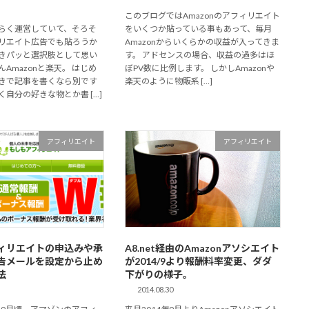
このブログではAmazonのアフィリエイト
らく運営していて、そろそ
をいくつか貼っている事もあって、毎月
リエイト広告でも貼ろうか
Amazonからいくらかの収益が入ってきま
きパッと選択肢として思い
す。 アドセンスの場合、収益の過多はほ
Amazonと楽天。 はじめ
ぼPV数に比例します。 しかしAmazonや
きで記事を書くなら別です
楽天のように物販系 […]
自分の好きな物とか書 […]
アフィリエイト
アフィリエイト
ィリエイトの申込みや承
A8.net経由のAmazonアソシエイト
告メールを設定から止め
が2014/9より報酬料率変更、ダダ
法
下がりの様子。
2014.08.30