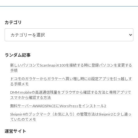
ー
カ
イ
ブ
カテゴリ
カ
テ
ゴ
リ
ランダム記事
新しいパソコンでScanSnap iX100を接続する時に登録パソコンを変更する
手順
ドコモのガラケーからガラケーへ買い増し時にiD設定アプリを引っ越しす
る手順メモ
DMM mobileの高速通信残量をブラウザから確認する方法と専用アプリで
スマホから確認する方法
無料サーバーAWARDSPACEにWorsPressをインストール2
Sleipnir4のブックマーク（お気に入り）の管理方法はSleipnir2と少し違っ
ていたのでメモ
運営サイト