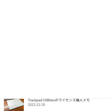
WordPressプラグインCometCache proでスマート
フォンとPC閲覧時のキャッシュファイルを出し分
ける方法
2023.01.05
Acrobat DCの環境設定の選択メニューに
SignedPDFの表示が出てこない場合の対処法
2023.01.04
SignedPDFで「環境設定内容が正常に保存できませ
んでした Code=0x1000012」と表示された際の解
決法
2022.12.31
Windows11でMagic Trackpadを使うためMagic
Trackpad Utilitiesのライセンス購入メモ
2022.12.18