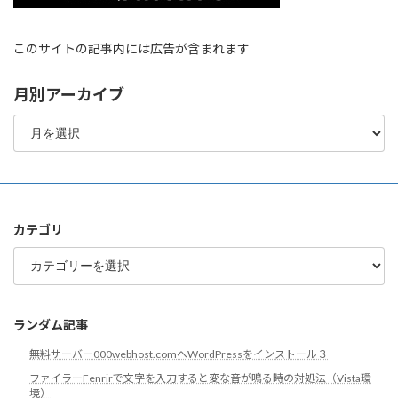
このサイトの記事内には広告が含まれます
月別アーカイブ
月
別
ア
ー
カ
イ
ブ
カテゴリ
カ
テ
ゴ
リ
ランダム記事
無料サーバー000webhost.comへWordPressをインストール３
ファイラーFenrirで文字を入力すると変な音が鳴る時の対処法（Vista環
境）