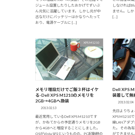
ジュール設置したりしたおかげでずいぶ
しなければBl
ん元気に活躍しています。 しかし元が中
ません。しか
古なだけにバッテリーはかなりへたって
[…]
おり、電源ケーブルに […]
XPS M1210
メモリ増設だけでご飯３杯はイケ
Dell XP
る-Dell XPS M1210のメモリを
装着して無
2GB→4GBへ換装
2013.02.04
2013.02.13
先日よりちょこ
最近常用しているDell XPS M1210です
XPS M12
が、かねてからの予定通りメモリを2GB
線LANアダ
から4GBへと増設することにしました。
た。 その為
OSがVista SP2というものの、PC起動時の
ができません