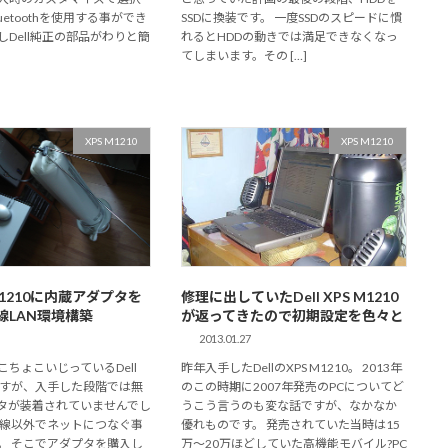
uetoothを使用する事ができ
SSDに換装です。 一度SSDのスピードに慣
しDell純正の部品がわりと簡
れるとHDDの動きでは満足できなくなっ
てしまいます。その […]
XPS M1210
XPS M1210
S M1210に内蔵アダプタを
修理に出していたDell XPS M1210
線LAN環境構築
が返ってきたので初期設定を色々と
2013.01.27
ちょこいじっているDell
昨年入手したDellのXPS M1210。 2013年
10ですが、入手した段階では無
のこの時期に2007年発売のPCについてど
プタが装着されていませんでし
うこう言うのも変な話ですが、なかなか
有線以外でネットにつなぐ事
優れものです。 発売されていた当時は15
。 そこでアダプタを購入し
万～20万ほどしていた高機能モバイル?PC