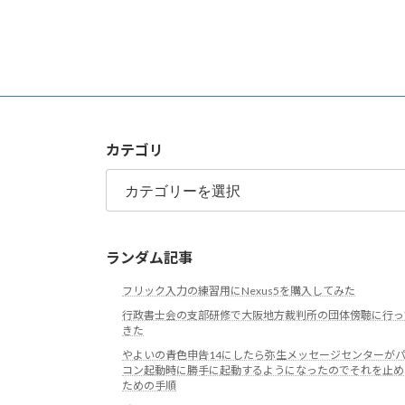
カテゴリ
カ
テ
ゴ
リ
ランダム記事
フリック入力の練習用にNexus5を購入してみた
行政書士会の支部研修で大阪地方裁判所の団体傍聴に行っ
きた
やよいの青色申告14にしたら弥生メッセージセンターが
コン起動時に勝手に起動するようになったのでそれを止め
ための手順