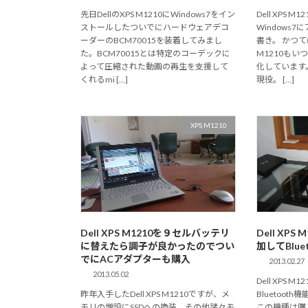
先日DellのXPS M1210にWindows7をイン
Dell XPS 
ストールしたついでにハードウェアデコ
Windows
ーダーのBCM70015を装着してみまし
書き。 かつ
た。BCM70015とは特定のコーデックに
M1210も
よって圧縮された動画の再生を支援して
化しています
くれるmi […]
現役。 […]
XPS M1210
Dell XPS M1210を９セルバッテリ
Dell XP
に替えたら調子が良かったのでつい
加してBlu
でにACアダプターも購入
2013.02.27
2013.05.02
Dell XPS
昨年入手したDell XPS M1210ですが、メ
Bluetoot
モリの増設にSSDへの換装、その他諸々モ
この機種は購