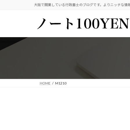
コ
ナ
大阪で開業している行政書士のブログです。よりニッチな情
ン
ビ
テ
ゲ
ン
ー
ツ
シ
へ
ョ
ス
ン
キ
に
ッ
移
プ
動
HOME
M1210