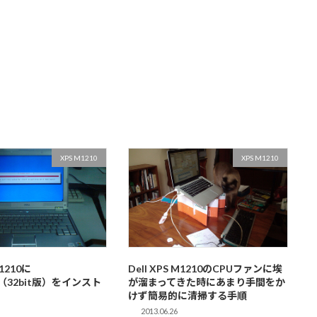
XPS M1210
XPS M1210
M1210に
Dell XPS M1210のCPUファンに埃
7（32bit版）をインスト
が溜まってきた時にあまり手間をか
けず簡易的に清掃する手順
2013.06.26