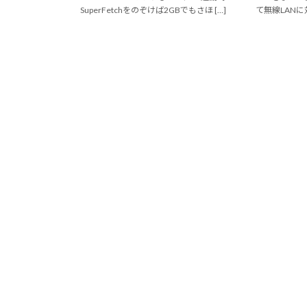
SuperFetchをのぞけば2GBでもさほ […]
て無線LANに対