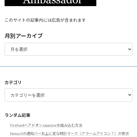
このサイトの記事内には広告が含まれます
月別アーカイブ
月
別
ア
ー
カ
イ
ブ
カテゴリ
カ
テ
ゴ
リ
ランダム記事
Firefox4へアドオンJapanizeを組み込む方法
Nexus5の通知バー右上に変な時計マーク（アラームアイコン？）が表示