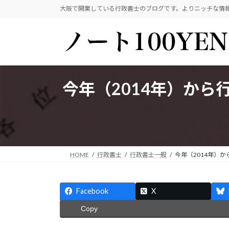
コ
ナ
大阪で開業している行政書士のブログです。よりニッチな情
ン
ビ
テ
ゲ
ン
ー
ツ
シ
へ
ョ
ス
ン
今年（2014年）か
キ
に
ッ
移
プ
動
HOME
行政書士
行政書士一般
今年（2014年）
Facebook
X
Copy