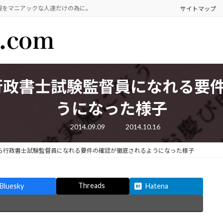
報をマニアックな人達だけの為に。
サイトマップ
ら行政書士試験監督員になれる要
うになった様子
最
2014.09.09
2014.10.16
終
更
新
から行政書士試験監督員になれる要件の確認が徹底されるようになった様子
日
時
:
Threads
Bluesky
Hatena