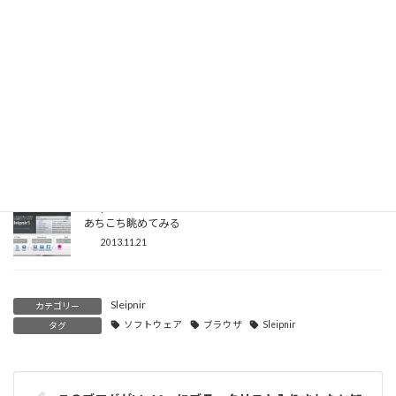
Sleipnir5からデフォルトの検索エンジンはGoogleを選べるよ
うになっていた
2013.11.23
とりあえずSleipnir5 for Windowsのマウスジェスチャだけ変更
してみた
2013.11.22
Sleipnir5 for Windowsが公開されたので早速インストールして
あちこち眺めてみる
2013.11.21
Sleipnir
カテゴリー
ソフトウェア
ブラウザ
Sleipnir
タグ