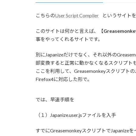
こちらの
User Script Compiler
というサイトを
このサイトは何かと言えば、【
Greasemo
事をやってくれるサイトです。
別にJapanizeだけでなく、それ以外のGrea
部変換すると正常に動かなくなるスクリプト
ここを利用して、Greasemonkeyスクリプト
Firefox4に対応した形で。
では、早速手順を
（１）Japanize.user.jsファイルを入手
すでにGreasemonkeyスクリプトでJapan