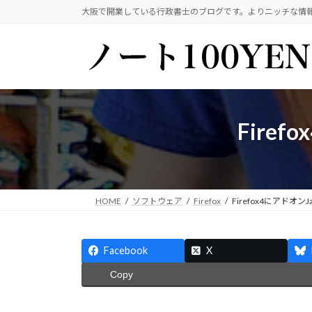
コ
ナ
大阪で開業している行政書士のブログです。よりニッチな情
ン
ビ
テ
ゲ
ン
ー
ツ
シ
へ
ョ
ス
ン
Fire
キ
に
ッ
移
プ
動
HOME
ソフトウェア
Firefox
Firefox4にアドオン
Facebook
X
Copy