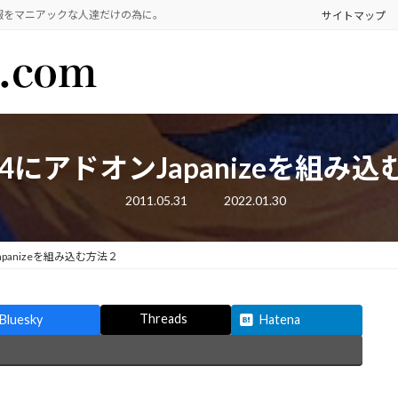
報をマニアックな人達だけの為に。
サイトマップ
fox4にアドオンJapanizeを組み
最
2011.05.31
2022.01.30
終
更
新
日
Japanizeを組み込む方法２
時
:
Threads
Bluesky
Hatena