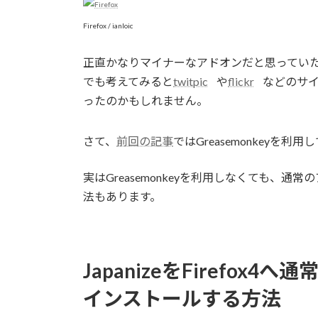
Firefox / ianloic
正直かなりマイナーなアドオンだと思ってい
でも考えてみると
twitpic
や
flickr
などのサ
ったのかもしれません。
さて、
前回の記事
ではGreasemonkeyを利
実はGreasemonkeyを利用しなくても、通常のア
法もあります。
JapanizeをFirefo
インストールする方法