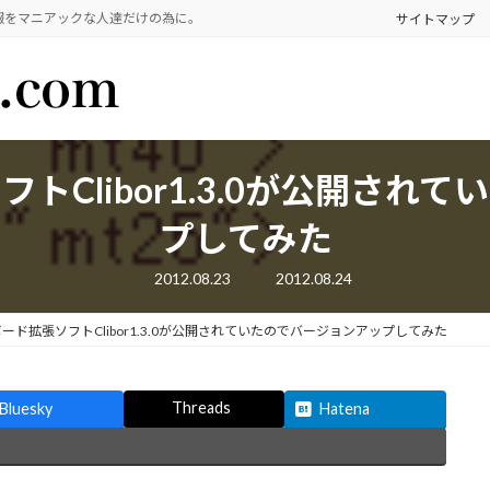
報をマニアックな人達だけの為に。
サイトマップ
トClibor1.3.0が公開され
プしてみた
最
2012.08.23
2012.08.24
終
更
新
ード拡張ソフトClibor1.3.0が公開されていたのでバージョンアップしてみた
日
時
:
Threads
Bluesky
Hatena