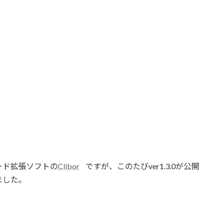
ード拡張ソフトの
Clibor
ですが、このたびver1.3.0が公開
ました。