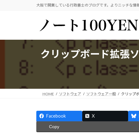
コ
ナ
大阪で開業している行政書士のブログです。よりニッチな情
ン
ビ
テ
ゲ
ン
ー
ツ
シ
へ
ョ
ス
ン
クリップボード拡張ソフ
キ
に
ッ
移
プ
動
HOME
ソフトウェア
ソフトウェア一般
クリップボ
Facebook
X
Copy