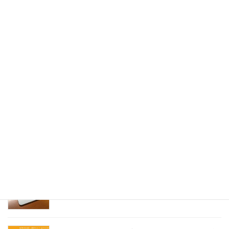
WordPressプラグインCometCache proでスマート
フォンとPC閲覧時のキャッシュファイルを出し分
ける方法
2023.01.05
Acrobat DCの環境設定の選択メニューに
SignedPDFの表示が出てこない場合の対処法
2023.01.04
SignedPDFで「環境設定内容が正常に保存できませ
んでした Code=0x1000012」と表示された際の解
決法
2022.12.31
Windows11でMagic Trackpadを使うためMagic
Trackpad Utilitiesのライセンス購入メモ
2022.12.18