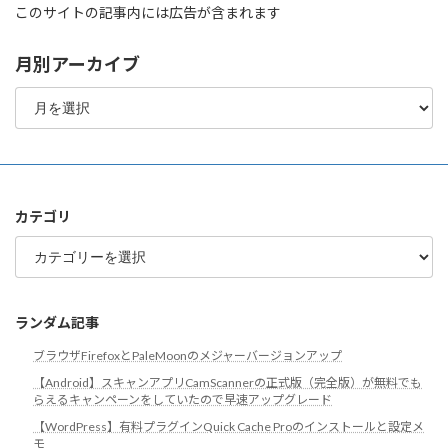
このサイトの記事内には広告が含まれます
月別アーカイブ
月
別
ア
ー
カ
イ
ブ
カテゴリ
カ
テ
ゴ
リ
ランダム記事
ブラウザFirefoxとPaleMoonのメジャーバージョンアップ
【Android】スキャンアプリCamScannerの正式版（完全版）が無料でも
らえるキャンペーンをしていたので早速アップグレード
【WordPress】有料プラグインQuick Cache Proのインストールと設定メ
モ