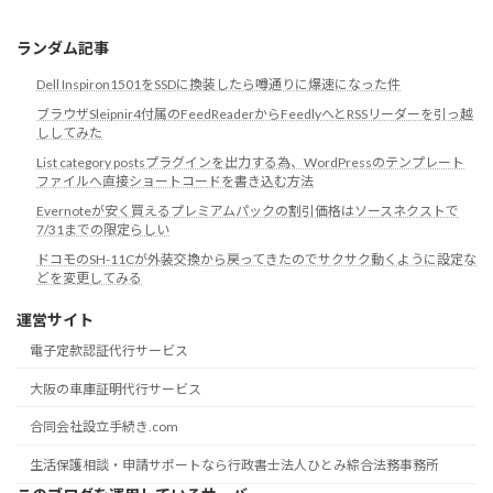
リ
ランダム記事
Dell Inspiron1501をSSDに換装したら噂通りに爆速になった件
ブラウザSleipnir4付属のFeedReaderからFeedlyへとRSSリーダーを引っ越
ししてみた
List category postsプラグインを出力する為、WordPressのテンプレート
ファイルへ直接ショートコードを書き込む方法
Evernoteが安く買えるプレミアムパックの割引価格はソースネクストで
7/31までの限定らしい
ドコモのSH-11Cが外装交換から戻ってきたのでサクサク動くように設定な
どを変更してみる
運営サイト
電子定款認証代行サービス
大阪の車庫証明代行サービス
合同会社設立手続き.com
生活保護相談・申請サポートなら行政書士法人ひとみ綜合法務事務所