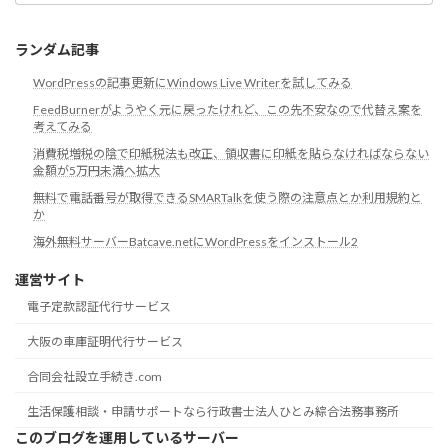
リ
ランダム記事
WordPressの記事更新にWindows Live Writerを試してみる
FeedBurnerがようやく元に戻ったけれど、この先不安なので代替え案を
考えてみる
消費税増税の陰で印紙税法も改正、領収書に印紙を貼らなければならない
金額が5万円未満へ拡大
無料で電話番号が取得できるSMARTalkを使う際の注意点とか利用規約と
か
海外無料サーバーBatcave.netにWordPressをインストール2
運営サイト
電子定款認証代行サービス
大阪の車庫証明代行サービス
合同会社設立手続き.com
生活保護相談・申請サポートなら行政書士法人ひとみ綜合法務事務所
このブログを運用しているサーバー