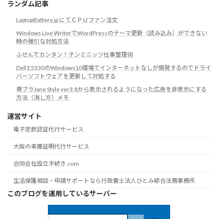
ランダム記事
LaptopBattery.jp にてＣＰＵファン注文
Windows Live WriterでWordPressのテーマ更新（読み込み）ができない
時の強引な対処方法
ふせんでカンタン！テンミニッツ仕事整理術
Dell E5530のWindows10環境でインターネットなしが頻発するのでドライ
バーソフトウェアを更新して対処する
専ブラJane Style ver3.8から表示されるようになった広告を非表示にする
方法（消し方）メモ
運営サイト
電子定款認証代行サービス
大阪の車庫証明代行サービス
合同会社設立手続き.com
生活保護相談・申請サポートなら行政書士法人ひとみ綜合法務事務所
このブログを運用しているサーバー