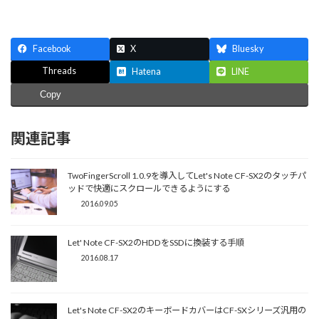
Facebook
X
Bluesky
Threads
Hatena
LINE
Copy
関連記事
TwoFingerScroll 1.0.9を導入してLet's Note CF-SX2のタッチパ
ッドで快適にスクロールできるようにする
2016.09.05
Let' Note CF-SX2のHDDをSSDに換装する手順
2016.08.17
Let's Note CF-SX2のキーボードカバーはCF-SXシリーズ汎用の