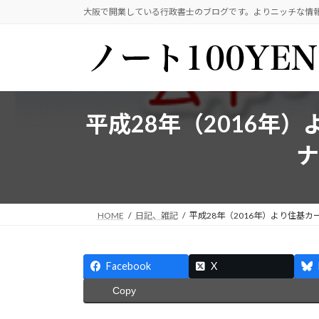
コ
ナ
大阪で開業している行政書士のブログです。よりニッチな情
ン
ビ
テ
ゲ
ン
ー
ツ
シ
へ
ョ
ス
ン
平成28年（2016
キ
に
ッ
移
ナ
プ
動
HOME
日記、雑記
平成28年（2016年）より住
Facebook
X
Copy