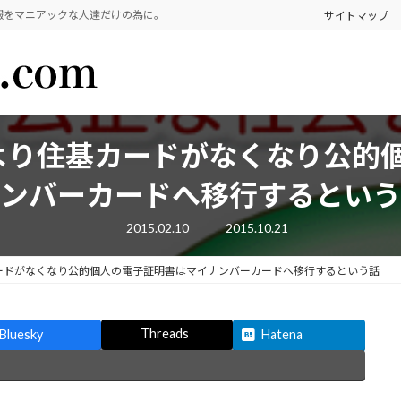
報をマニアックな人達だけの為に。
サイトマップ
年）より住基カードがなくなり公的
ンバーカードへ移行するという
最
2015.02.10
2015.10.21
終
更
新
基カードがなくなり公的個人の電子証明書はマイナンバーカードへ移行するという話
日
時
:
Threads
Bluesky
Hatena