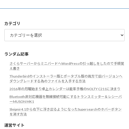
ー
カ
イ
ブ
カテゴリ
カ
テ
ゴ
リ
ランダム記事
さくらサーバーからミニバードへWordPressの引っ越しをしたので手順覚
え書き
Thunderbirdのインストーラー版とポータブル版の両方で旧バージョンへ
ダウングレードする為のファイルを入手する方法
2016年の月曜始まり卓上カレンダーは能率手帳のNOLTY C211に決まり
Bluetooth非対応機器を無線接続可能にするトランスミッター＆レシーバ
ーMUSON MK1
Sleipnir4.1から右下に浮き出るようになったSupersearchのホバーボタン
を消す方法
運営サイト