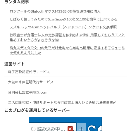
ランダム記事
ロジクールのBlutoothマウスM336BKを持ち運び用に購入
しばらく使ってみたのでScanSnap iX100とS1100を簡単に比べてみる
スズキ レッツ4Gのヘッドバルブ（ヘッドライト）ソケット交換手順
行政書士が弁護士法人の定款認証を依頼された時に用意してもらうモノと
集めておいた方がよさそうな物
秀丸エディタで文中の数字だけ全角から半角へ簡単に変換するモジュール
を使えるようにした
運営サイト
電子定款認証代行サービス
大阪の車庫証明代行サービス
合同会社設立手続き.com
生活保護相談・申請サポートなら行政書士法人ひとみ綜合法務事務所
このブログを運用しているサーバー