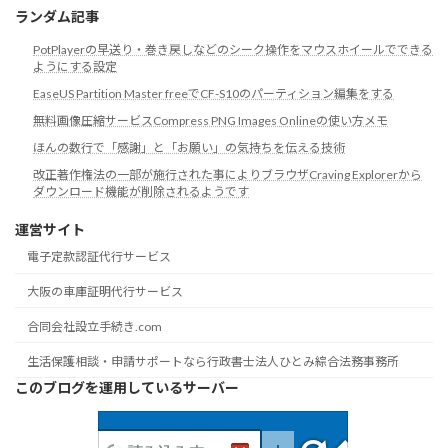
ランダム記事
PotPlayerの早送り・巻き戻しなどのシーク操作をマウスホイールでできる
ようにする設定
EaseUS Partition Master freeでCF-S10のパーティション編集をする
無料画像圧縮サービスCompress PNG Images Onlineの使い方メモ
ほんの数行で「感謝」と「お願い」の気持ちを伝える技術
改正著作権法の一部が施行された事によりブラウザCraving Explorerから
ダウンロード機能が削除されるようです
運営サイト
電子定款認証代行サービス
大阪の車庫証明代行サービス
合同会社設立手続き.com
生活保護相談・申請サポートなら行政書士法人ひとみ綜合法務事務所
このブログを運用しているサーバー