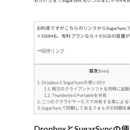
おかげさまでSugarSyncもいつのまにやら4
お約束ですがこちらのリンクからSugarSy
＋500MB、有料プランなら＋9.5GBの容量
→
招待リンク
目次
[
hide
]
1.
DropboxとSugarSyncの使い分け
1.1.
両方のクライアントソフトを同時に起動
1.2.
Thunderbird Portableを共有
2.
二つのクラウドサービスで共有する事による
3.
SugarSyncで同期してあるフォルダの同期
DropboxとSugarSync