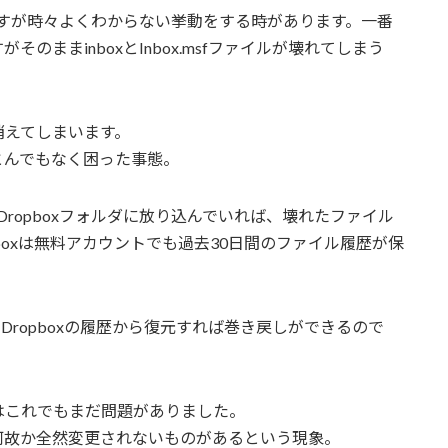
ラーですが時々よくわからない挙動をする時があります。一番
ままinboxとInbox.msfファイルが壊れてしまう
消えてしまいます。
とんでもなく困った事態。
フォルダ毎Dropboxフォルダに放り込んでいれば、壊れたファイル
boxは無料アカウントでも過去30日間のファイル履歴が保
イルをDropboxの履歴から復元すれば巻き戻しができるので
はこれでもまだ問題がありました。
が何故か全然変更されないものがあるという現象。