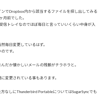
でDropbox内から該当するファイルを探し出してみる
ヶ月前でした。
ルの受信トレイなのでほぼ毎日と言っていいくらい中身が入
当然毎日変更しているはず。
いのです。
なんだか懐かしいメールの残骸がチラホラと。
通に変更されている事もあります。
underbird PortableについてはSugarSyncでも