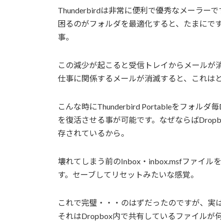
Thunderbirdは非常に便利で優秀なメー
困るのがフォルダを最適化すると、たまにですがその
事。
この減少が起こると受信トレイからメールが
仕事に関係するメールが消滅すると、これは
こんな時にThunderbird Portableを
を復活させる事が可能です。なぜならばDrop
存されているから。
壊れてしまう前のInbox・inbox.msfファ
す。セーブしてリセットみたいな感覚。
これで完璧・・・のはずだったのですが、実
それはDropbox内で共有しているファイル