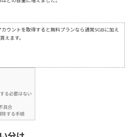
9GBほどの容量に増えました。
ncアカウントを取得すると無料プランなら通常5GBに加え
が貰えます。
する必要はない
不具合
を解除する手順
の使い分け