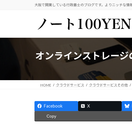
コ
ナ
大阪で開業している行政書士のブログです。よりニッチな情
ン
ビ
テ
ゲ
ン
ー
ツ
シ
へ
ョ
ス
ン
オンラインストレージの
キ
に
ッ
移
プ
動
HOME
クラウドサービス
クラウドサービスその他
Facebook
X
Copy