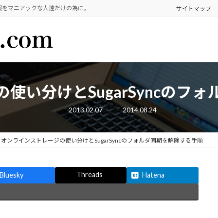
報をマニアックな人達だけの為に。
サイトマップ
使い分けとSugarSyncのフ
最
2013.02.07
2014.08.24
終
更
新
日
オンラインストレージの使い分けとSugarSyncのフォルダ同期を解除する手順
時
:
Threads
Bluesky
Hatena