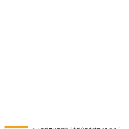
フォンとPC閲覧時のキャッシュファイルを出し分
ける方法
2023.01.05
Acrobat DCの環境設定の選択メニューに
SignedPDFの表示が出てこない場合の対処法
2023.01.04
SignedPDFで「環境設定内容が正常に保存できませ
んでした Code=0x1000012」と表示された際の解
決法
2022.12.31
Windows11でMagic Trackpadを使うためMagic
Trackpad Utilitiesのライセンス購入メモ
2022.12.18