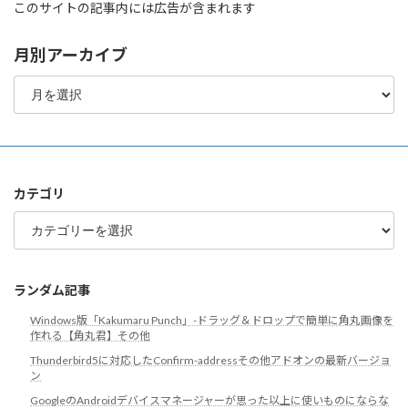
このサイトの記事内には広告が含まれます
月別アーカイブ
月
別
ア
ー
カ
イ
ブ
カテゴリ
カ
テ
ゴ
リ
ランダム記事
Windows版「Kakumaru Punch」-ドラッグ＆ドロップで簡単に角丸画像を
作れる【角丸君】その他
Thunderbird5に対応したConfirm-addressその他アドオンの最新バージョ
ン
GoogleのAndroidデバイスマネージャーが思った以上に使いものにならな