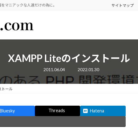
報をマニアックな人達だけの為に。
サイトマップ
XAMPP Liteのインストール
最
2011.06.04
2022.01.30
終
更
新
日
ンストール
時
:
Threads
Bluesky
Hatena