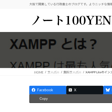
コ
ナ
大阪で開業している行政書士のブログです。よりニッチな情
ン
ビ
テ
ゲ
ン
ー
ツ
シ
へ
ョ
ス
ン
キ
に
ッ
移
プ
動
HOME
サーバー
無料サーバー
XAMPP Liteのイ
Facebook
X
Copy